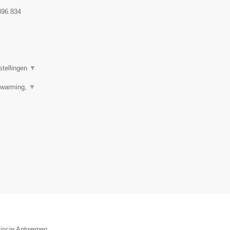
396.834
stellingen
▼
erwarming,
▼
vincie Antwerpen.