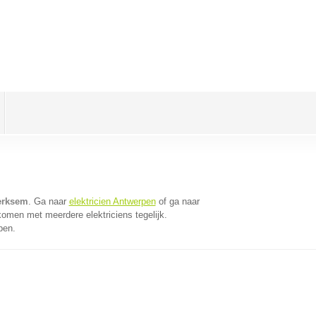
Merksem
. Ga naar
elektricien Antwerpen
of ga naar
komen met meerdere elektriciens tegelijk.
pen.