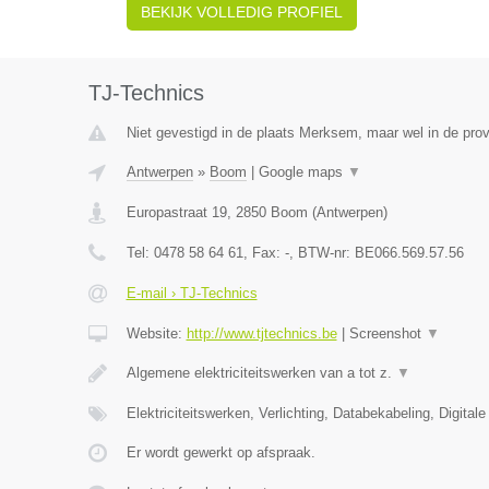
BEKIJK VOLLEDIG PROFIEL
TJ-Technics
Niet gevestigd in de plaats Merksem, maar wel in de pro
Antwerpen
»
Boom
|
Google maps
▼
Europastraat 19
,
2850
Boom
(
Antwerpen
)
Tel:
0478 58 64 61
, Fax:
-
, BTW-nr:
BE066.569.57.56
E-mail › TJ-Technics
Website:
http://www.tjtechnics.be
|
Screenshot
▼
Algemene elektriciteitswerken van a tot z.
▼
Elektriciteitswerken, Verlichting, Databekabeling, Digital
Er wordt gewerkt op afspraak.