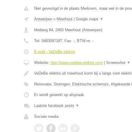
Niet gevestigd in de plaats Merksem, maar wel in de pro
Antwerpen
»
Meerhout
|
Google maps
▼
Meiberg 84
,
2450
Meerhout
(
Antwerpen
)
Tel:
0483097187
, Fax:
-
, BTW-nr:
-
E-mail › VeDeBe elektro
Website:
http://www.vedebe-elektro.com
|
Screenshot
▼
VeDeBe elektro uit meerhout komt bij u langs voor elektr
Renovatie, Storingen, Elektrische schema's, Afgekeurde i
Er wordt gewerkt op afspraak.
Laatste facebook posts
▼
Sociale media: