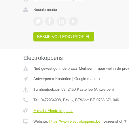
Sociale media:
BEKIJK VOLLEDIG PROFIEL
Electrokoppens
Niet gevestigd in de plaats Merksem, maar wel in de pro
Antwerpen
»
Kasterlee
|
Google maps
▼
Turnhoutsebaan 59
,
2460
Kasterlee
(
Antwerpen
)
Tel:
0472954908
, Fax:
-
, BTW-nr:
BE 0768 671 946
E-mail › Electrokoppens
Website:
https://www.electrokoppens.be
|
Screenshot
▼