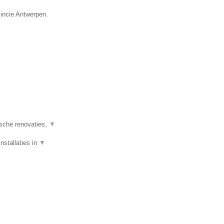
vincie Antwerpen.
ische renovaties,
▼
nstallaties in
▼