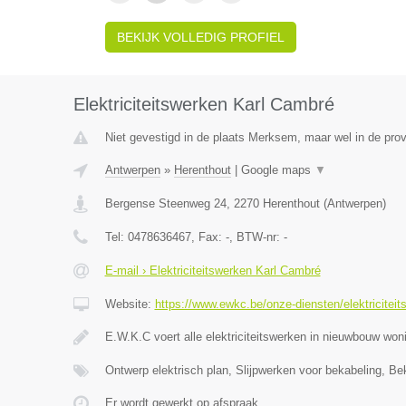
BEKIJK VOLLEDIG PROFIEL
Elektriciteitswerken Karl Cambré
Niet gevestigd in de plaats Merksem, maar wel in de pro
Antwerpen
»
Herenthout
|
Google maps
▼
Bergense Steenweg 24
,
2270
Herenthout
(
Antwerpen
)
Tel:
0478636467
, Fax:
-
, BTW-nr:
-
E-mail › Elektriciteitswerken Karl Cambré
Website:
https://www.ewkc.be/onze-diensten/elektriciteit
E.W.K.C voert alle elektriciteitswerken in nieuwbouw wo
Ontwerp elektrisch plan, Slijpwerken voor bekabeling, Be
Er wordt gewerkt op afspraak.