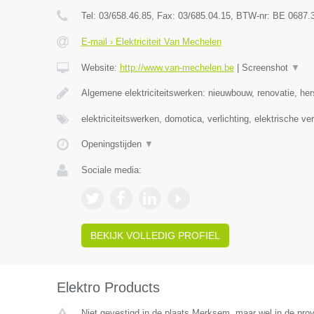
Tel:
03/658.46.85
, Fax:
03/685.04.15
, BTW-nr:
BE 0687.
E-mail › Elektriciteit Van Mechelen
Website:
http://www.van-mechelen.be
|
Screenshot
▼
Algemene elektriciteitswerken: nieuwbouw, renovatie, her
elektriciteitswerken, domotica, verlichting, elektrische v
Openingstijden
▼
Sociale media:
BEKIJK VOLLEDIG PROFIEL
Elektro Products
Niet gevestigd in de plaats Merksem, maar wel in de pro