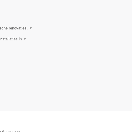
ische renovaties,
▼
nstallaties in
▼
ie Antwerpen.