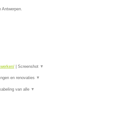
ie Antwerpen.
swerken/
|
Screenshot
▼
ningen en renovaties
▼
kabeling van alle
▼