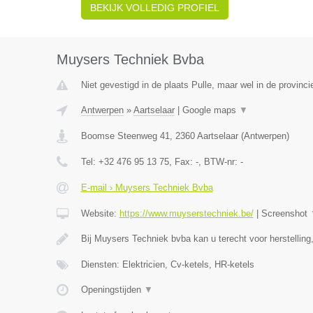
BEKIJK VOLLEDIG PROFIEL
Muysers Techniek Bvba
Niet gevestigd in de plaats Pulle, maar wel in de provinc
Antwerpen
»
Aartselaar
|
Google maps
▼
Boomse Steenweg 41
,
2360
Aartselaar
(
Antwerpen
)
Tel:
+32 476 95 13 75
, Fax:
-
, BTW-nr:
-
E-mail › Muysers Techniek Bvba
Website:
https://www.muyserstechniek.be/
|
Screenshot
Bij Muysers Techniek bvba kan u terecht voor herstellin
Diensten: Elektricien, Cv-ketels, HR-ketels
Openingstijden
▼