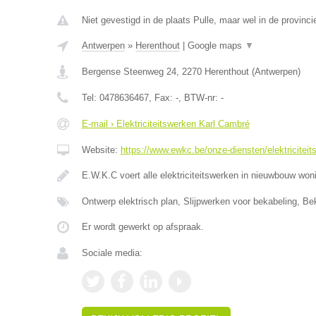
Niet gevestigd in de plaats Pulle, maar wel in de provinc
Antwerpen
»
Herenthout
|
Google maps
▼
Bergense Steenweg 24
,
2270
Herenthout
(
Antwerpen
)
Tel:
0478636467
, Fax:
-
, BTW-nr:
-
E-mail › Elektriciteitswerken Karl Cambré
Website:
https://www.ewkc.be/onze-diensten/elektriciteit
E.W.K.C voert alle elektriciteitswerken in nieuwbouw wo
Ontwerp elektrisch plan, Slijpwerken voor bekabeling, Be
Er wordt gewerkt op afspraak.
Sociale media: