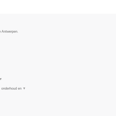
ie Antwerpen.
▼
g, onderhoud en
▼