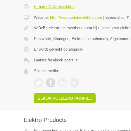
E-mail › VeDeBe elektro
Website:
http://www.vedebe-elektro.com
|
Screenshot
▼
VeDeBe elektro uit meerhout komt bij u langs voor elektr
Renovatie, Storingen, Elektrische schema's, Afgekeurde i
Er wordt gewerkt op afspraak.
Laatste facebook posts
▼
Sociale media:
BEKIJK VOLLEDIG PROFIEL
Elektro Products
Niet gevestigd in de plaats Pulle, maar wel in de provinc