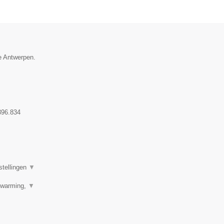
ie Antwerpen.
396.834
stellingen
▼
erwarming,
▼