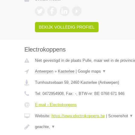
BEKIJK VOLLEDIG PROFIEL
Electrokoppens
Niet gevestigd in de plaats Pulle, maar wel in de provinc
Antwerpen
»
Kasterlee
|
Google maps
▼
Turnhoutsebaan 59
,
2460
Kasterlee
(
Antwerpen
)
Tel:
0472954908
, Fax:
-
, BTW-nr:
BE 0768 671 946
E-mail › Electrokoppens
Website:
https://www.electrokoppens.be
|
Screenshot
▼
geachte,
▼