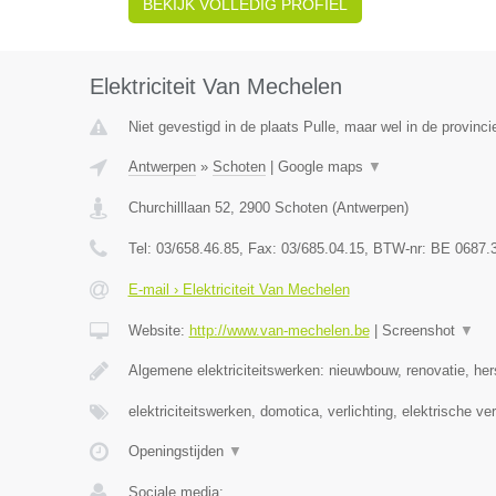
BEKIJK VOLLEDIG PROFIEL
Elektriciteit Van Mechelen
Niet gevestigd in de plaats Pulle, maar wel in de provinc
Antwerpen
»
Schoten
|
Google maps
▼
Churchilllaan 52
,
2900
Schoten
(
Antwerpen
)
Tel:
03/658.46.85
, Fax:
03/685.04.15
, BTW-nr:
BE 0687.
E-mail › Elektriciteit Van Mechelen
Website:
http://www.van-mechelen.be
|
Screenshot
▼
Algemene elektriciteitswerken: nieuwbouw, renovatie, her
elektriciteitswerken, domotica, verlichting, elektrische v
Openingstijden
▼
Sociale media: