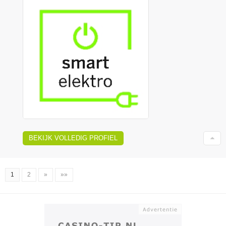
BEKIJK VOLLEDIG PROFIEL
1
2
»
»»