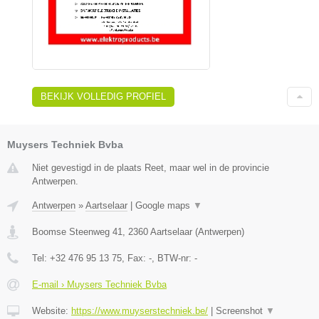
BEKIJK VOLLEDIG PROFIEL
Muysers Techniek Bvba
Niet gevestigd in de plaats Reet, maar wel in de provincie
Antwerpen.
Antwerpen
»
Aartselaar
|
Google maps
▼
Boomse Steenweg 41
,
2360
Aartselaar
(
Antwerpen
)
Tel:
+32 476 95 13 75
, Fax:
-
, BTW-nr:
-
E-mail › Muysers Techniek Bvba
Website:
https://www.muyserstechniek.be/
|
Screenshot
▼