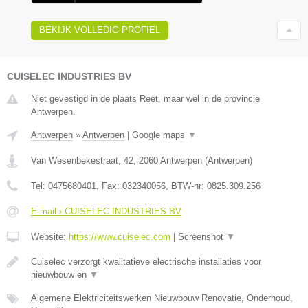
BEKIJK VOLLEDIG PROFIEL
CUISELEC INDUSTRIES BV
Niet gevestigd in de plaats Reet, maar wel in de provincie
Antwerpen.
Antwerpen
»
Antwerpen
|
Google maps
▼
Van Wesenbekestraat, 42
,
2060
Antwerpen
(
Antwerpen
)
Tel:
0475680401
, Fax:
032340056
, BTW-nr:
0825.309.256
E-mail › CUISELEC INDUSTRIES BV
Website:
https://www.cuiselec.com
|
Screenshot
▼
Cuiselec verzorgt kwalitatieve electrische installaties voor
nieuwbouw en
▼
Algemene Elektriciteitswerken Nieuwbouw Renovatie, Onderhoud,