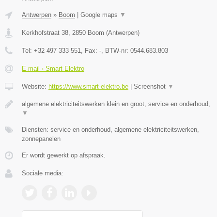
Antwerpen
»
Boom
|
Google maps
▼
Kerkhofstraat 38
,
2850
Boom
(
Antwerpen
)
Tel:
+32 497 333 551
, Fax:
-
, BTW-nr:
0544.683.803
E-mail › Smart-Elektro
Website:
https://www.smart-elektro.be
|
Screenshot
▼
algemene elektriciteitswerken klein en groot, service en onderhoud,
▼
Diensten: service en onderhoud, algemene elektriciteitswerken,
zonnepanelen
Er wordt gewerkt op afspraak.
Sociale media: