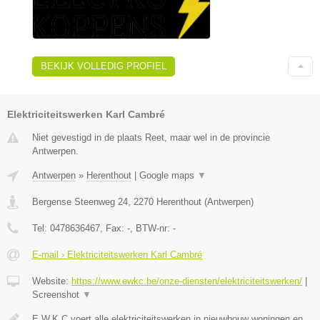
BEKIJK VOLLEDIG PROFIEL
Elektriciteitswerken Karl Cambré
Niet gevestigd in de plaats Reet, maar wel in de provincie
Antwerpen.
Antwerpen
»
Herenthout
|
Google maps
▼
Bergense Steenweg 24
,
2270
Herenthout
(
Antwerpen
)
Tel:
0478636467
, Fax:
-
, BTW-nr:
-
E-mail › Elektriciteitswerken Karl Cambré
Website:
https://www.ewkc.be/onze-diensten/elektriciteitswerken/
|
Screenshot
▼
E.W.K.C voert alle elektriciteitswerken in nieuwbouw woningen en