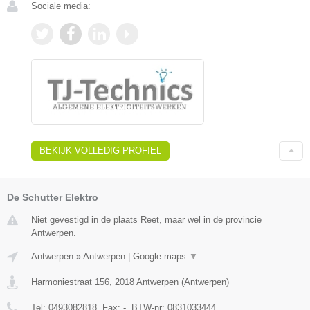
Sociale media:
BEKIJK VOLLEDIG PROFIEL
De Schutter Elektro
Niet gevestigd in de plaats Reet, maar wel in de provincie
Antwerpen.
Antwerpen
»
Antwerpen
|
Google maps
▼
Harmoniestraat 156
,
2018
Antwerpen
(
Antwerpen
)
Tel:
0493082818
, Fax:
-
, BTW-nr:
0831033444