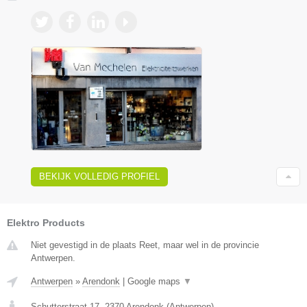
BEKIJK VOLLEDIG PROFIEL
Elektro Products
Niet gevestigd in de plaats Reet, maar wel in de provincie
Antwerpen.
Antwerpen
»
Arendonk
|
Google maps
▼
Schutterstraat 17
,
2370
Arendonk
(
Antwerpen
)