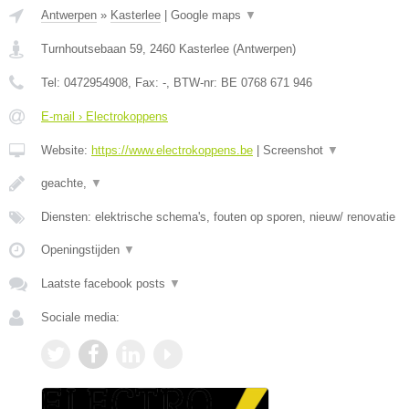
Antwerpen
»
Kasterlee
|
Google maps
▼
Turnhoutsebaan 59
,
2460
Kasterlee
(
Antwerpen
)
Tel:
0472954908
, Fax:
-
, BTW-nr:
BE 0768 671 946
E-mail › Electrokoppens
Website:
https://www.electrokoppens.be
|
Screenshot
▼
geachte,
▼
Diensten: elektrische schema's, fouten op sporen, nieuw/ renovatie
Openingstijden
▼
Laatste facebook posts
▼
Sociale media: