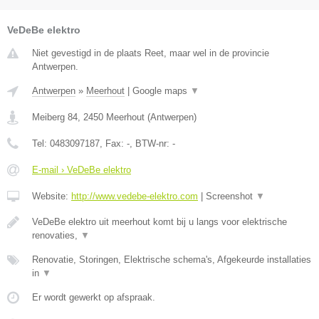
VeDeBe elektro
Niet gevestigd in de plaats Reet, maar wel in de provincie
Antwerpen.
Antwerpen
»
Meerhout
|
Google maps
▼
Meiberg 84
,
2450
Meerhout
(
Antwerpen
)
Tel:
0483097187
, Fax:
-
, BTW-nr:
-
E-mail › VeDeBe elektro
Website:
http://www.vedebe-elektro.com
|
Screenshot
▼
VeDeBe elektro uit meerhout komt bij u langs voor elektrische
renovaties,
▼
Renovatie, Storingen, Elektrische schema's, Afgekeurde installaties
in
▼
Er wordt gewerkt op afspraak.