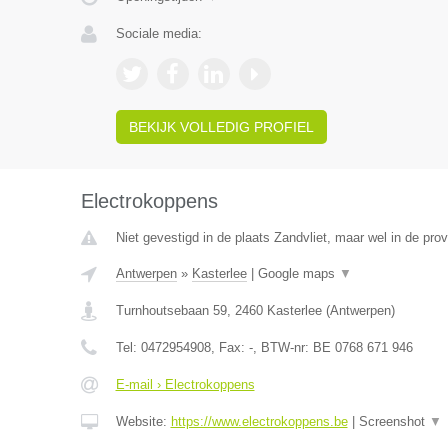
Sociale media:
BEKIJK VOLLEDIG PROFIEL
Electrokoppens
Niet gevestigd in de plaats Zandvliet, maar wel in de pro
Antwerpen
»
Kasterlee
|
Google maps
▼
Turnhoutsebaan 59
,
2460
Kasterlee
(
Antwerpen
)
Tel:
0472954908
, Fax:
-
, BTW-nr:
BE 0768 671 946
E-mail › Electrokoppens
Website:
https://www.electrokoppens.be
|
Screenshot
▼