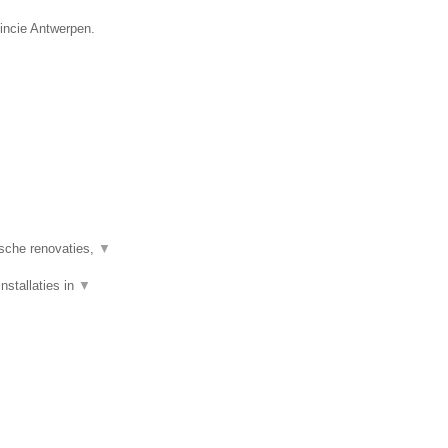
vincie Antwerpen.
ische renovaties,
▼
nstallaties in
▼