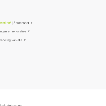
swerken/
|
Screenshot
▼
ningen en renovaties
▼
kabeling van alle
▼
vincie Antwerpen.