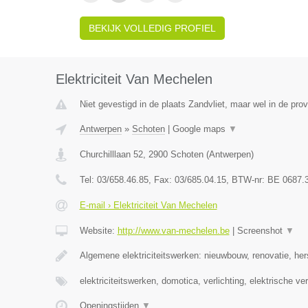
BEKIJK VOLLEDIG PROFIEL
Elektriciteit Van Mechelen
Niet gevestigd in de plaats Zandvliet, maar wel in de pro
Antwerpen
»
Schoten
|
Google maps
▼
Churchilllaan 52
,
2900
Schoten
(
Antwerpen
)
Tel:
03/658.46.85
, Fax:
03/685.04.15
, BTW-nr:
BE 0687.
E-mail › Elektriciteit Van Mechelen
Website:
http://www.van-mechelen.be
|
Screenshot
▼
Algemene elektriciteitswerken: nieuwbouw, renovatie, her
elektriciteitswerken, domotica, verlichting, elektrische v
Openingstijden
▼