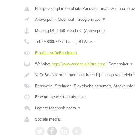
Niet gevestigd in de plaats Zandvliet, maar wel in de pro
Antwerpen
»
Meerhout
|
Google maps
▼
Meiberg 84
,
2450
Meerhout
(
Antwerpen
)
Tel:
0483097187
, Fax:
-
, BTW-nr:
-
E-mail › VeDeBe elektro
Website:
http://www.vedebe-elektro.com
|
Screenshot
▼
VeDeBe elektro uit meerhout komt bij u langs voor elektr
Renovatie, Storingen, Elektrische schema's, Afgekeurde i
Er wordt gewerkt op afspraak.
Laatste facebook posts
▼
Sociale media: