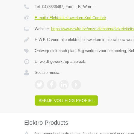
Tel:
0478636467
, Fax:
-
, BTW-nr:
-
E-mail › Elektriciteitswerken Karl Cambré
Website:
https://www.ewkc.be/onze-diensten/elektriciteit
E.W.K.C voert alle elektriciteitswerken in nieuwbouw wo
Ontwerp elektrisch plan, Slijpwerken voor bekabeling, Be
Er wordt gewerkt op afspraak.
Sociale media:
BEKIJK VOLLEDIG PROFIEL
Elektro Products
Niet gevestigd in de plaats Zandvliet, maar wel in de pro