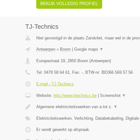
BEKIJK VOLLEDIG PROFIEL
TJ-Technics
Niet gevestigd in de plaats Zandvliet, maar wel in de pro
Antwerpen
»
Boom
|
Google maps
▼
Europastraat 19
,
2850
Boom
(
Antwerpen
)
Tel:
0478 58 64 61
, Fax:
-
, BTW-nr:
BE066.569.57.56
E-mail › TJ-Technics
Website:
http://www.tjtechnics.be
|
Screenshot
▼
Algemene elektriciteitswerken van a tot z.
▼
Elektriciteitswerken, Verlichting, Databekabeling, Digital
Er wordt gewerkt op afspraak.