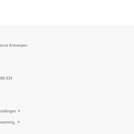
vincie Antwerpen.
396.834
stellingen
▼
erwarming,
▼