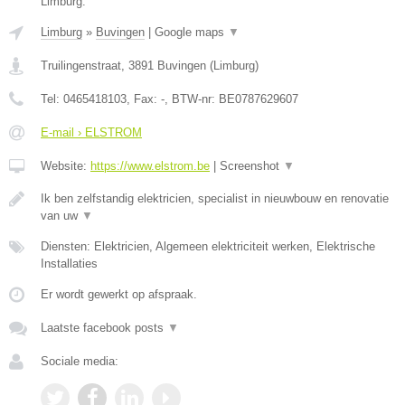
Limburg.
Limburg
»
Buvingen
|
Google maps
▼
Truilingenstraat
,
3891
Buvingen
(
Limburg
)
Tel:
0465418103
, Fax:
-
, BTW-nr:
BE0787629607
E-mail › ELSTROM
Website:
https://www.elstrom.be
|
Screenshot
▼
Ik ben zelfstandig elektricien, specialist in nieuwbouw en renovatie
van uw
▼
Diensten: Elektricien, Algemeen elektriciteit werken, Elektrische
Installaties
Er wordt gewerkt op afspraak.
Laatste facebook posts
▼
Sociale media: