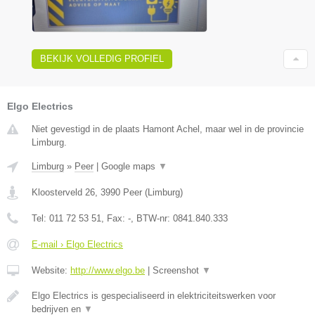
BEKIJK VOLLEDIG PROFIEL
Elgo Electrics
Niet gevestigd in de plaats Hamont Achel, maar wel in de provincie
Limburg.
Limburg
»
Peer
|
Google maps
▼
Kloosterveld 26
,
3990
Peer
(
Limburg
)
Tel:
011 72 53 51
, Fax:
-
, BTW-nr:
0841.840.333
E-mail › Elgo Electrics
Website:
http://www.elgo.be
|
Screenshot
▼
Elgo Electrics is gespecialiseerd in elektriciteitswerken voor
bedrijven en
▼