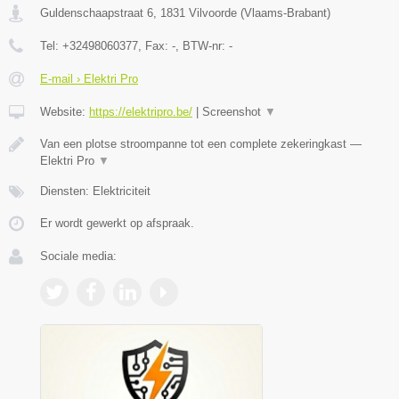
Guldenschaapstraat 6
,
1831
Vilvoorde
(
Vlaams-Brabant
)
Tel:
+32498060377
, Fax:
-
, BTW-nr:
-
E-mail › Elektri Pro
Website:
https://elektripro.be/
|
Screenshot
▼
Van een plotse stroompanne tot een complete zekeringkast —
Elektri Pro
▼
Diensten: Elektriciteit
Er wordt gewerkt op afspraak.
Sociale media: