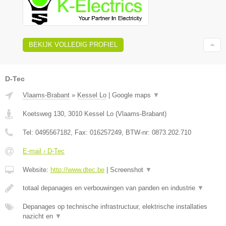
BEKIJK VOLLEDIG PROFIEL
D-Tec
Vlaams-Brabant
»
Kessel Lo
|
Google maps
▼
Koetsweg 130
,
3010
Kessel Lo
(
Vlaams-Brabant
)
Tel:
0495567182
, Fax:
016257249
, BTW-nr:
0873.202.710
E-mail › D-Tec
Website:
http://www.dtec.be
|
Screenshot
▼
totaal depanages en verbouwingen van panden en industrie
▼
Depanages op technische infrastructuur, elektrische installaties
nazicht en
▼