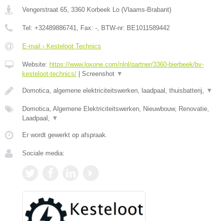
Vengerstraat 65
,
3360
Korbeek Lo
(
Vlaams-Brabant
)
Tel:
+32489886741
, Fax:
-
, BTW-nr:
BE1011589442
E-mail › Kesteloot Technics
Website:
https://www.loxone.com/nlnl/partner/3360-bierbeek/bv-
kesteloot-technics/
|
Screenshot
▼
Domotica, algemene elektriciteitswerken, laadpaal, thuisbatterij,
▼
Domotica, Algemene Elektriciteitswerken, Nieuwbouw, Renovatie,
Laadpaal,
▼
Er wordt gewerkt op afspraak.
Sociale media: