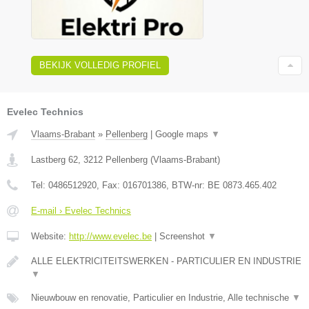
BEKIJK VOLLEDIG PROFIEL
Evelec Technics
Vlaams-Brabant
»
Pellenberg
|
Google maps
▼
Lastberg 62
,
3212
Pellenberg
(
Vlaams-Brabant
)
Tel:
0486512920
, Fax:
016701386
, BTW-nr:
BE 0873.465.402
E-mail › Evelec Technics
Website:
http://www.evelec.be
|
Screenshot
▼
ALLE ELEKTRICITEITSWERKEN - PARTICULIER EN INDUSTRIE
▼
Nieuwbouw en renovatie, Particulier en Industrie, Alle technische
▼