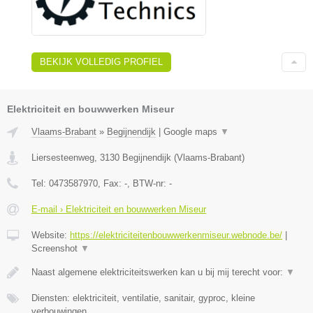
BEKIJK VOLLEDIG PROFIEL
Elektriciteit en bouwwerken Miseur
Vlaams-Brabant
»
Begijnendijk
|
Google maps
▼
Liersesteenweg
,
3130
Begijnendijk
(
Vlaams-Brabant
)
Tel:
0473587970
, Fax:
-
, BTW-nr:
-
E-mail › Elektriciteit en bouwwerken Miseur
Website:
https://elektriciteitenbouwwerkenmiseur.webnode.be/
|
Screenshot
▼
Naast algemene elektriciteitswerken kan u bij mij terecht voor:
▼
Diensten: elektriciteit, ventilatie, sanitair, gyproc, kleine
verbouwingen