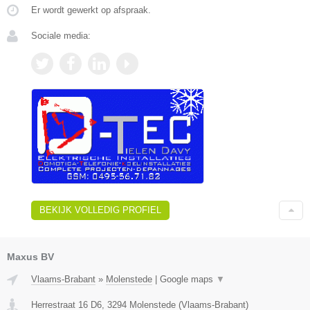
Er wordt gewerkt op afspraak.
Sociale media:
BEKIJK VOLLEDIG PROFIEL
Maxus BV
Vlaams-Brabant
»
Molenstede
|
Google maps
▼
Herrestraat 16 D6
,
3294
Molenstede
(
Vlaams-Brabant
)