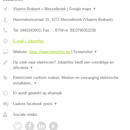
Vlaams-Brabant
»
Messelbroek
|
Google maps
▼
Hammekensstraat 31
,
3272
Messelbroek
(
Vlaams-Brabant
)
Tel:
0491543903
, Fax:
-
, BTW-nr:
BE0790352238
E-mail › Jobartifex
Website:
https://www.jobartifex.be
|
Screenshot
▼
Op zoek naar elektricien? Jobartifex biedt een voordelige en
efficiënte
▼
Elektriciteit conform maken, Werken en vervanging elektrische
installaties,
▼
Er wordt gewerkt op afspraak.
Laatste facebook posts
▼
Sociale media: