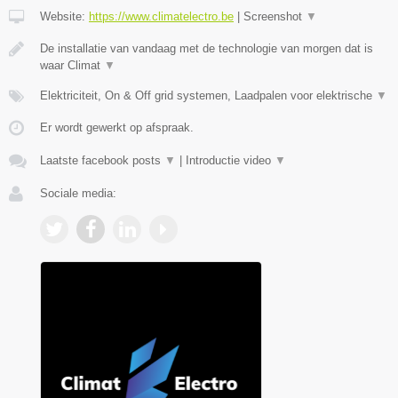
Website:
https://www.climatelectro.be
|
Screenshot
▼
De installatie van vandaag met de technologie van morgen dat is
waar Climat
▼
Elektriciteit, On & Off grid systemen, Laadpalen voor elektrische
▼
Er wordt gewerkt op afspraak.
Laatste facebook posts
▼
|
Introductie video
▼
Sociale media: