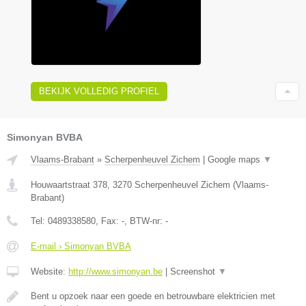
BEKIJK VOLLEDIG PROFIEL
Simonyan BVBA
Vlaams-Brabant
»
Scherpenheuvel Zichem
|
Google maps
▼
Houwaartstraat 378
,
3270
Scherpenheuvel Zichem
(
Vlaams-
Brabant
)
Tel:
0489338580
, Fax:
-
, BTW-nr:
-
E-mail › Simonyan BVBA
Website:
http://www.simonyan.be
|
Screenshot
▼
Bent u opzoek naar een goede en betrouwbare elektricien met