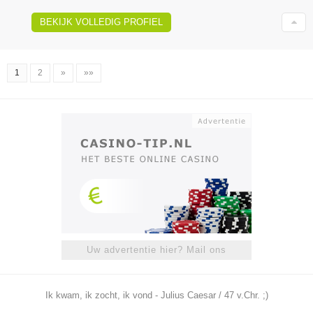
BEKIJK VOLLEDIG PROFIEL
1
2
»
»»
Uw advertentie hier? Mail ons
Ik kwam, ik zocht, ik vond - Julius Caesar / 47 v.Chr. ;)