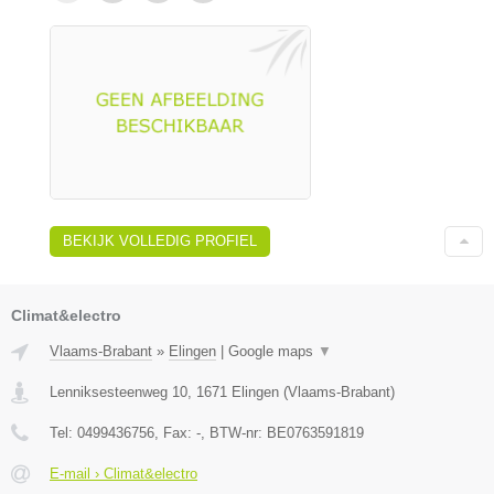
BEKIJK VOLLEDIG PROFIEL
Climat&electro
Vlaams-Brabant
»
Elingen
|
Google maps
▼
Lenniksesteenweg 10
,
1671
Elingen
(
Vlaams-Brabant
)
Tel:
0499436756
, Fax:
-
, BTW-nr:
BE0763591819
E-mail › Climat&electro