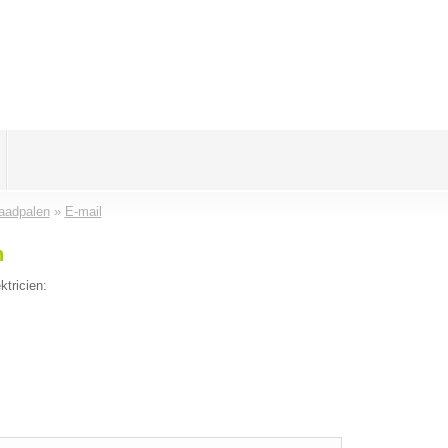
laadpalen
»
E-mail
n
ktricien: