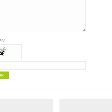
rs)
UR