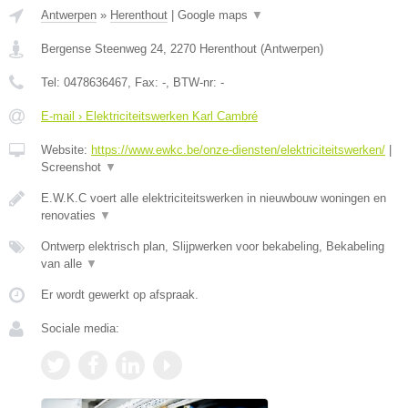
Antwerpen
»
Herenthout
|
Google maps
▼
Bergense Steenweg 24
,
2270
Herenthout
(
Antwerpen
)
Tel:
0478636467
, Fax:
-
, BTW-nr:
-
E-mail › Elektriciteitswerken Karl Cambré
Website:
https://www.ewkc.be/onze-diensten/elektriciteitswerken/
|
Screenshot
▼
E.W.K.C voert alle elektriciteitswerken in nieuwbouw woningen en
renovaties
▼
Ontwerp elektrisch plan, Slijpwerken voor bekabeling, Bekabeling
van alle
▼
Er wordt gewerkt op afspraak.
Sociale media: