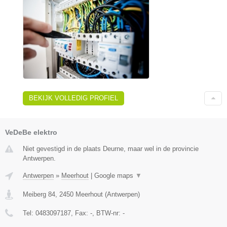
BEKIJK VOLLEDIG PROFIEL
VeDeBe elektro
Niet gevestigd in de plaats Deurne, maar wel in de provincie
Antwerpen.
Antwerpen
»
Meerhout
|
Google maps
▼
Meiberg 84
,
2450
Meerhout
(
Antwerpen
)
Tel:
0483097187
, Fax:
-
, BTW-nr:
-