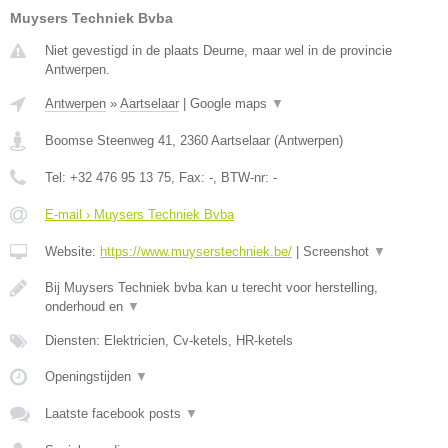
Muysers Techniek Bvba
Niet gevestigd in de plaats Deurne, maar wel in de provincie
Antwerpen.
Antwerpen
»
Aartselaar
|
Google maps
▼
Boomse Steenweg 41
,
2360
Aartselaar
(
Antwerpen
)
Tel:
+32 476 95 13 75
, Fax:
-
, BTW-nr:
-
E-mail › Muysers Techniek Bvba
Website:
https://www.muyserstechniek.be/
|
Screenshot
▼
Bij Muysers Techniek bvba kan u terecht voor herstelling,
onderhoud en
▼
Diensten: Elektricien, Cv-ketels, HR-ketels
Openingstijden
▼
Laatste facebook posts
▼