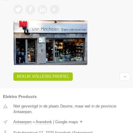
BEKIJK VOLLEDIG PROFIEL
Elektro Products
Niet gevestigd in de plaats Deurne, maar wel in de provincie
Antwerpen.
Antwerpen
»
Arendonk
|
Google maps
▼
Schutterstraat 17
,
2370
Arendonk
(
Antwerpen
)