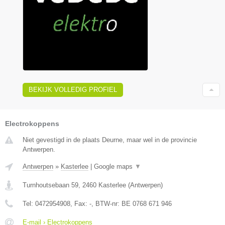
BEKIJK VOLLEDIG PROFIEL
Electrokoppens
Niet gevestigd in de plaats Deurne, maar wel in de provincie
Antwerpen.
Antwerpen
»
Kasterlee
|
Google maps
▼
Turnhoutsebaan 59
,
2460
Kasterlee
(
Antwerpen
)
Tel:
0472954908
, Fax:
-
, BTW-nr:
BE 0768 671 946
E-mail › Electrokoppens