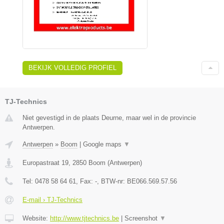
BEKIJK VOLLEDIG PROFIEL
TJ-Technics
Niet gevestigd in de plaats Deurne, maar wel in de provincie
Antwerpen.
Antwerpen
»
Boom
|
Google maps
▼
Europastraat 19
,
2850
Boom
(
Antwerpen
)
Tel:
0478 58 64 61
, Fax:
-
, BTW-nr:
BE066.569.57.56
E-mail › TJ-Technics
Website:
http://www.tjtechnics.be
|
Screenshot
▼