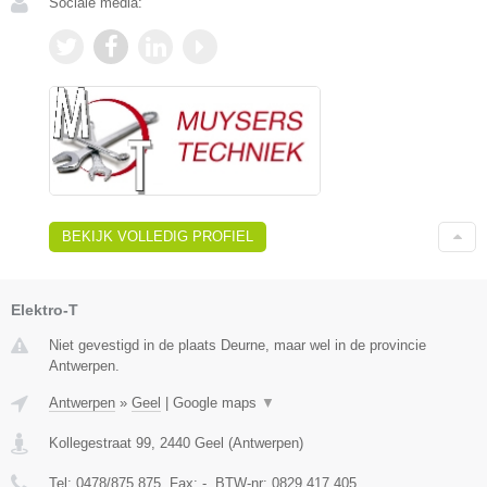
Sociale media:
BEKIJK VOLLEDIG PROFIEL
Elektro-T
Niet gevestigd in de plaats Deurne, maar wel in de provincie
Antwerpen.
Antwerpen
»
Geel
|
Google maps
▼
Kollegestraat 99
,
2440
Geel
(
Antwerpen
)
Tel:
0478/875.875
, Fax:
-
, BTW-nr:
0829.417.405