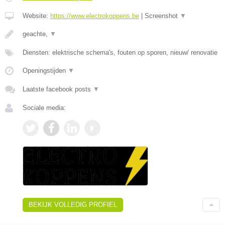
Website:
https://www.electrokoppens.be
|
Screenshot
▼
geachte,
▼
Diensten: elektrische schema's, fouten op sporen, nieuw/ renovatie
Openingstijden
▼
Laatste facebook posts
▼
Sociale media:
BEKIJK VOLLEDIG PROFIEL