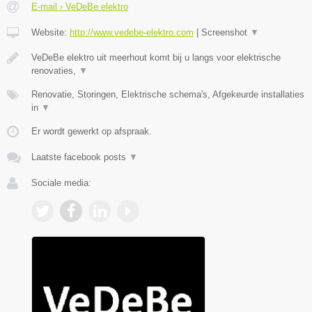
E-mail › VeDeBe elektro
Website:
http://www.vedebe-elektro.com
|
Screenshot
▼
VeDeBe elektro uit meerhout komt bij u langs voor elektrische
renovaties,
▼
Renovatie, Storingen, Elektrische schema's, Afgekeurde installaties
in
▼
Er wordt gewerkt op afspraak.
Laatste facebook posts
▼
Sociale media: