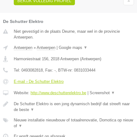
BEKIJK VOLLEDIG PROFIEL
De Schutter Elektro
Niet gevestigd in de plaats Deurne, maar wel in de provincie
Antwerpen.
Antwerpen
»
Antwerpen
|
Google maps
▼
Harmoniestraat 156
,
2018
Antwerpen
(
Antwerpen
)
Tel:
0493082818
, Fax:
-
, BTW-nr:
0831033444
E-mail › De Schutter Elektro
Website:
http://www.deschutterelektro.be
|
Screenshot
▼
De Schutter Elektro is een jong dynamisch bedrijf dat streeft naar
de beste
▼
Nieuwe installatie nieuwbouw of totaalrenovatie, Domotica op nieuw
of
▼
Er wordt gewerkt op afspraak.