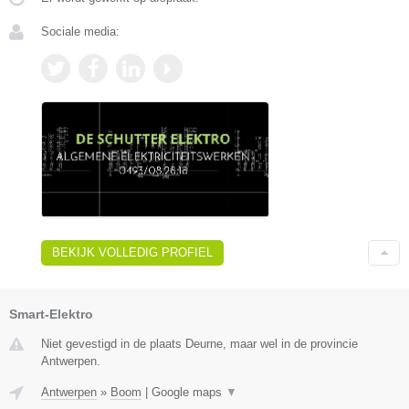
Sociale media:
BEKIJK VOLLEDIG PROFIEL
Smart-Elektro
Niet gevestigd in de plaats Deurne, maar wel in de provincie
Antwerpen.
Antwerpen
»
Boom
|
Google maps
▼