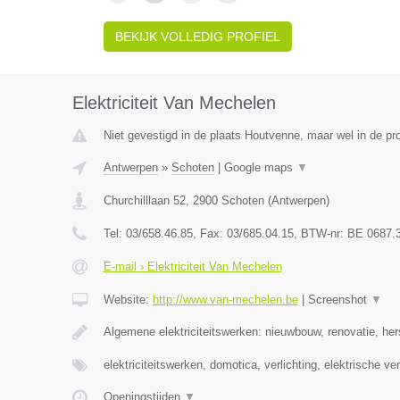
BEKIJK VOLLEDIG PROFIEL
Elektriciteit Van Mechelen
Niet gevestigd in de plaats Houtvenne, maar wel in de pr
Antwerpen
»
Schoten
|
Google maps
▼
Churchilllaan 52
,
2900
Schoten
(
Antwerpen
)
Tel:
03/658.46.85
, Fax:
03/685.04.15
, BTW-nr:
BE 0687.
E-mail › Elektriciteit Van Mechelen
Website:
http://www.van-mechelen.be
|
Screenshot
▼
Algemene elektriciteitswerken: nieuwbouw, renovatie, her
elektriciteitswerken, domotica, verlichting, elektrische v
Openingstijden
▼