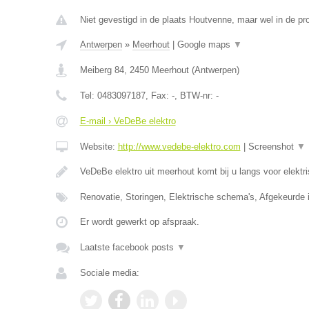
Niet gevestigd in de plaats Houtvenne, maar wel in de pr
Antwerpen
»
Meerhout
|
Google maps
▼
Meiberg 84
,
2450
Meerhout
(
Antwerpen
)
Tel:
0483097187
, Fax:
-
, BTW-nr:
-
E-mail › VeDeBe elektro
Website:
http://www.vedebe-elektro.com
|
Screenshot
▼
VeDeBe elektro uit meerhout komt bij u langs voor elektr
Renovatie, Storingen, Elektrische schema's, Afgekeurde i
Er wordt gewerkt op afspraak.
Laatste facebook posts
▼
Sociale media: