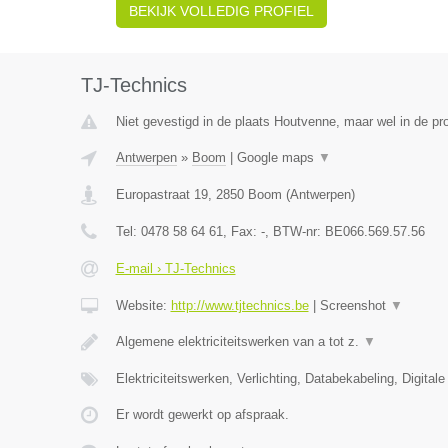
BEKIJK VOLLEDIG PROFIEL
TJ-Technics
Niet gevestigd in de plaats Houtvenne, maar wel in de pr
Antwerpen
»
Boom
|
Google maps
▼
Europastraat 19
,
2850
Boom
(
Antwerpen
)
Tel:
0478 58 64 61
, Fax:
-
, BTW-nr:
BE066.569.57.56
E-mail › TJ-Technics
Website:
http://www.tjtechnics.be
|
Screenshot
▼
Algemene elektriciteitswerken van a tot z.
▼
Elektriciteitswerken, Verlichting, Databekabeling, Digital
Er wordt gewerkt op afspraak.