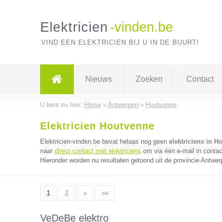
Elektricien
-vinden.be
VIND EEN ELEKTRICIEN BIJ U IN DE BUURT!
Nieuws
Zoeken
Contact
U bent nu hier:
Home
»
Antwerpen
»
Houtvenne
Elektricien Houtvenne
Elektricien-vinden.be bevat helaas nog geen
elektriciens in H
naar
direct contact met elektriciens
om via één e-mail in contac
Hieronder worden nu resultaten getoond uit de provincie Antwer
1
2
»
»»
VeDeBe elektro