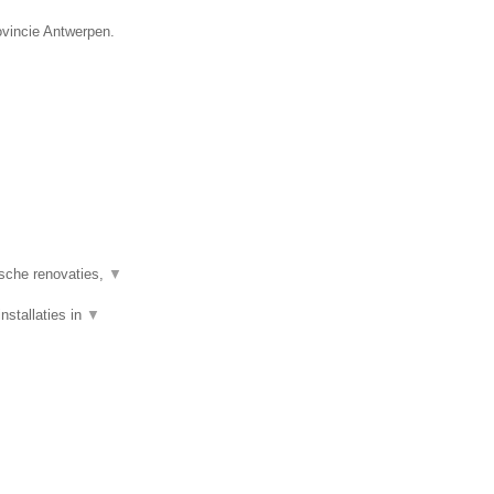
ovincie Antwerpen.
ische renovaties,
▼
nstallaties in
▼