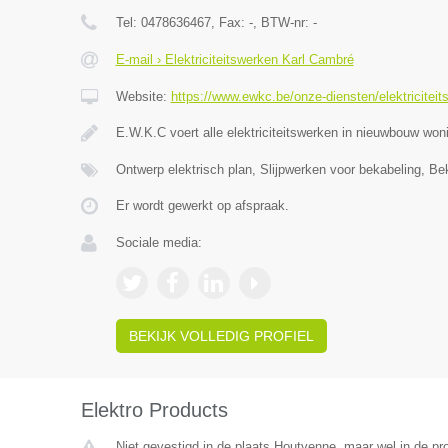
Tel:
0478636467
, Fax:
-
, BTW-nr:
-
E-mail › Elektriciteitswerken Karl Cambré
Website:
https://www.ewkc.be/onze-diensten/elektriciteit
E.W.K.C voert alle elektriciteitswerken in nieuwbouw wo
Ontwerp elektrisch plan, Slijpwerken voor bekabeling, Be
Er wordt gewerkt op afspraak.
Sociale media:
BEKIJK VOLLEDIG PROFIEL
Elektro Products
Niet gevestigd in de plaats Houtvenne, maar wel in de pr