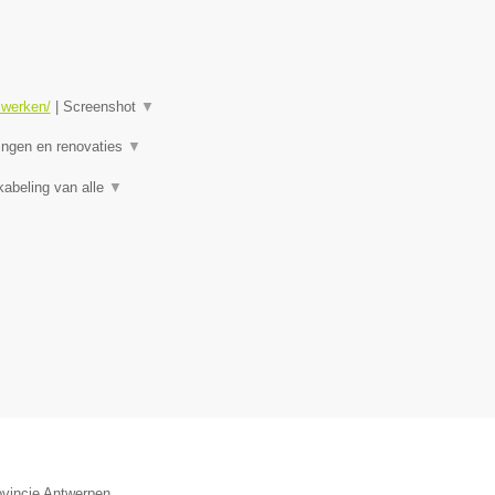
swerken/
|
Screenshot
▼
ningen en renovaties
▼
kabeling van alle
▼
ovincie Antwerpen.