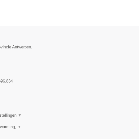
ovincie Antwerpen.
396.834
stellingen
▼
erwarming,
▼