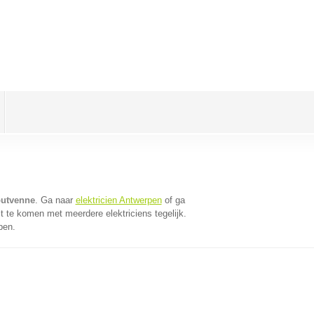
outvenne
. Ga naar
elektricien Antwerpen
of ga
t te komen met meerdere elektriciens tegelijk.
pen.