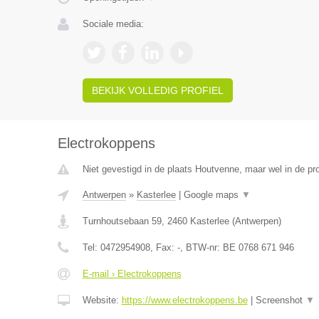
Sociale media:
BEKIJK VOLLEDIG PROFIEL
Electrokoppens
Niet gevestigd in de plaats Houtvenne, maar wel in de pr
Antwerpen
»
Kasterlee
|
Google maps
▼
Turnhoutsebaan 59
,
2460
Kasterlee
(
Antwerpen
)
Tel:
0472954908
, Fax:
-
, BTW-nr:
BE 0768 671 946
E-mail › Electrokoppens
Website:
https://www.electrokoppens.be
|
Screenshot
▼