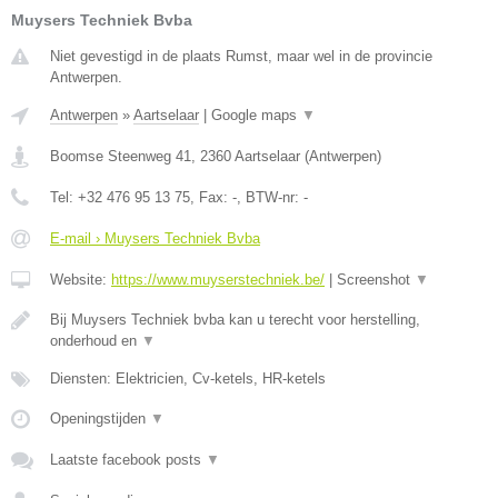
Muysers Techniek Bvba
Niet gevestigd in de plaats Rumst, maar wel in de provincie
Antwerpen.
Antwerpen
»
Aartselaar
|
Google maps
▼
Boomse Steenweg 41
,
2360
Aartselaar
(
Antwerpen
)
Tel:
+32 476 95 13 75
, Fax:
-
, BTW-nr:
-
E-mail › Muysers Techniek Bvba
Website:
https://www.muyserstechniek.be/
|
Screenshot
▼
Bij Muysers Techniek bvba kan u terecht voor herstelling,
onderhoud en
▼
Diensten: Elektricien, Cv-ketels, HR-ketels
Openingstijden
▼
Laatste facebook posts
▼