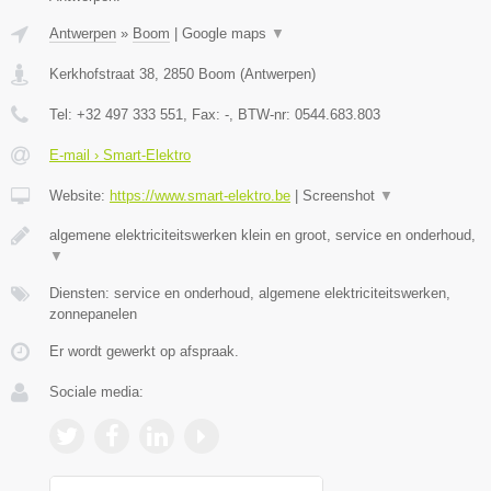
Antwerpen
»
Boom
|
Google maps
▼
Kerkhofstraat 38
,
2850
Boom
(
Antwerpen
)
Tel:
+32 497 333 551
, Fax:
-
, BTW-nr:
0544.683.803
E-mail › Smart-Elektro
Website:
https://www.smart-elektro.be
|
Screenshot
▼
algemene elektriciteitswerken klein en groot, service en onderhoud,
▼
Diensten: service en onderhoud, algemene elektriciteitswerken,
zonnepanelen
Er wordt gewerkt op afspraak.
Sociale media: