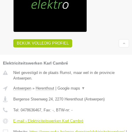
BEKIJK VOLLEDIG PROFIEL
Elektriciteitswerken Karl Cambré
Niet gevestigd in de plaats Rumst, maar wel in de provincie
Antwerpen.
Antwerpen
»
Herenthout
|
Google maps
▼
Bergense Steenweg 24
,
2270
Herenthout
(
Antwerpen
)
Tel:
0478636467
, Fax:
-
, BTW-nr:
-
E-mail › Elektriciteitswerken Karl Cambré
Website:
https://www.ewkc.be/onze-diensten/elektriciteitswerken/
|