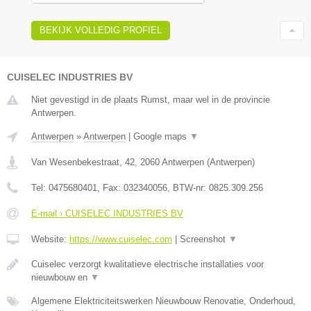
BEKIJK VOLLEDIG PROFIEL
CUISELEC INDUSTRIES BV
Niet gevestigd in de plaats Rumst, maar wel in de provincie
Antwerpen.
Antwerpen
»
Antwerpen
|
Google maps
▼
Van Wesenbekestraat, 42
,
2060
Antwerpen
(
Antwerpen
)
Tel:
0475680401
, Fax:
032340056
, BTW-nr:
0825.309.256
E-mail › CUISELEC INDUSTRIES BV
Website:
https://www.cuiselec.com
|
Screenshot
▼
Cuiselec verzorgt kwalitatieve electrische installaties voor
nieuwbouw en
▼
Algemene Elektriciteitswerken Nieuwbouw Renovatie, Onderhoud,