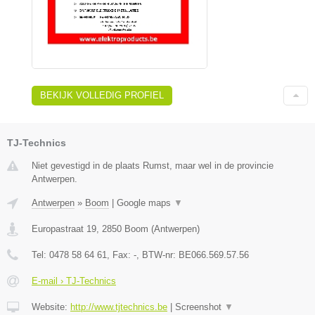
BEKIJK VOLLEDIG PROFIEL
TJ-Technics
Niet gevestigd in de plaats Rumst, maar wel in de provincie
Antwerpen.
Antwerpen
»
Boom
|
Google maps
▼
Europastraat 19
,
2850
Boom
(
Antwerpen
)
Tel:
0478 58 64 61
, Fax:
-
, BTW-nr:
BE066.569.57.56
E-mail › TJ-Technics
Website:
http://www.tjtechnics.be
|
Screenshot
▼