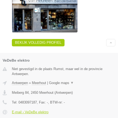
BEKIJK VOLLEDIG PROFIEL
VeDeBe elektro
Niet gevestigd in de plaats Rumst, maar wel in de provincie
Antwerpen.
Antwerpen
»
Meerhout
|
Google maps
▼
Meiberg 84
,
2450
Meerhout
(
Antwerpen
)
Tel:
0483097187
, Fax:
-
, BTW-nr:
-
E-mail › VeDeBe elektro