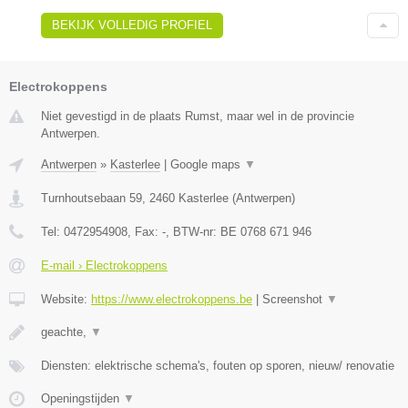
BEKIJK VOLLEDIG PROFIEL
Electrokoppens
Niet gevestigd in de plaats Rumst, maar wel in de provincie
Antwerpen.
Antwerpen
»
Kasterlee
|
Google maps
▼
Turnhoutsebaan 59
,
2460
Kasterlee
(
Antwerpen
)
Tel:
0472954908
, Fax:
-
, BTW-nr:
BE 0768 671 946
E-mail › Electrokoppens
Website:
https://www.electrokoppens.be
|
Screenshot
▼
geachte,
▼
Diensten: elektrische schema's, fouten op sporen, nieuw/ renovatie
Openingstijden
▼