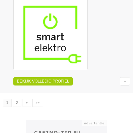
BEKIJK VOLLEDIG PROFIEL
1
2
»
»»