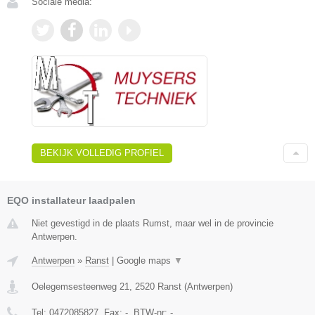
Sociale media:
BEKIJK VOLLEDIG PROFIEL
EQO installateur laadpalen
Niet gevestigd in de plaats Rumst, maar wel in de provincie
Antwerpen.
Antwerpen
»
Ranst
|
Google maps
▼
Oelegemsesteenweg 21
,
2520
Ranst
(
Antwerpen
)
Tel:
0472085827
, Fax:
-
, BTW-nr:
-