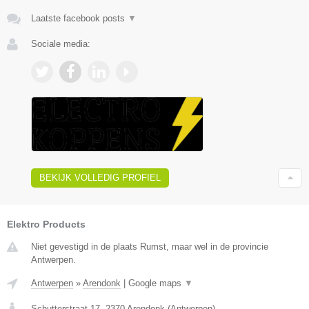
Laatste facebook posts
▼
Sociale media:
BEKIJK VOLLEDIG PROFIEL
Elektro Products
Niet gevestigd in de plaats Rumst, maar wel in de provincie
Antwerpen.
Antwerpen
»
Arendonk
|
Google maps
▼
Schutterstraat 17
,
2370
Arendonk
(
Antwerpen
)