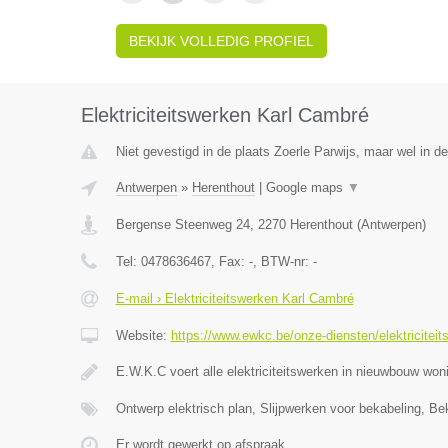
BEKIJK VOLLEDIG PROFIEL
Elektriciteitswerken Karl Cambré
Niet gevestigd in de plaats Zoerle Parwijs, maar wel in d
Antwerpen
»
Herenthout
|
Google maps
▼
Bergense Steenweg 24
,
2270
Herenthout
(
Antwerpen
)
Tel:
0478636467
, Fax:
-
, BTW-nr:
-
E-mail › Elektriciteitswerken Karl Cambré
Website:
https://www.ewkc.be/onze-diensten/elektriciteit
E.W.K.C voert alle elektriciteitswerken in nieuwbouw wo
Ontwerp elektrisch plan, Slijpwerken voor bekabeling, Be
Er wordt gewerkt op afspraak.