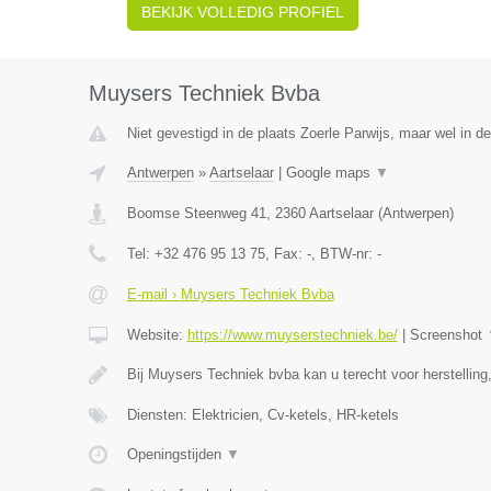
BEKIJK VOLLEDIG PROFIEL
Muysers Techniek Bvba
Niet gevestigd in de plaats Zoerle Parwijs, maar wel in d
Antwerpen
»
Aartselaar
|
Google maps
▼
Boomse Steenweg 41
,
2360
Aartselaar
(
Antwerpen
)
Tel:
+32 476 95 13 75
, Fax:
-
, BTW-nr:
-
E-mail › Muysers Techniek Bvba
Website:
https://www.muyserstechniek.be/
|
Screenshot
Bij Muysers Techniek bvba kan u terecht voor herstellin
Diensten: Elektricien, Cv-ketels, HR-ketels
Openingstijden
▼