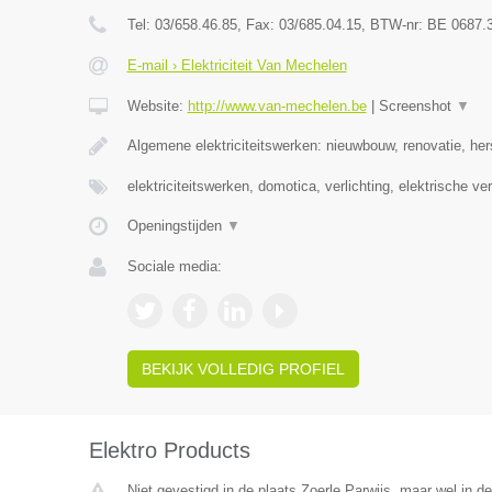
Tel:
03/658.46.85
, Fax:
03/685.04.15
, BTW-nr:
BE 0687.
E-mail › Elektriciteit Van Mechelen
Website:
http://www.van-mechelen.be
|
Screenshot
▼
Algemene elektriciteitswerken: nieuwbouw, renovatie, her
elektriciteitswerken, domotica, verlichting, elektrische v
Openingstijden
▼
Sociale media:
BEKIJK VOLLEDIG PROFIEL
Elektro Products
Niet gevestigd in de plaats Zoerle Parwijs, maar wel in d