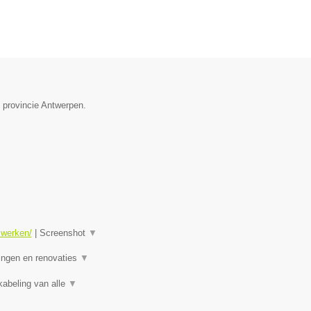
e provincie Antwerpen.
swerken/
|
Screenshot
▼
ningen en renovaties
▼
kabeling van alle
▼