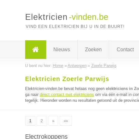
Elektricien
-vinden.be
VIND EEN ELEKTRICIEN BIJ U IN DE BUURT!
Nieuws
Zoeken
Contact
U bent nu hier:
Home
»
Antwerpen
»
Zoerle Parwijs
Elektricien Zoerle Parwijs
Elektricien-vinden.be bevat helaas nog geen
elektriciens in Z
ga naar
direct contact met elektriciens
om via één e-mail in con
tegelijk. Hieronder worden nu resultaten getoond uit de provinc
1
2
»
»»
Electrokoppens