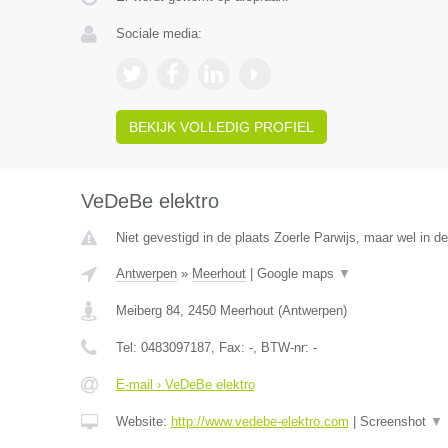
Sociale media:
BEKIJK VOLLEDIG PROFIEL
VeDeBe elektro
Niet gevestigd in de plaats Zoerle Parwijs, maar wel in d
Antwerpen
»
Meerhout
|
Google maps
▼
Meiberg 84
,
2450
Meerhout
(
Antwerpen
)
Tel:
0483097187
, Fax:
-
, BTW-nr:
-
E-mail › VeDeBe elektro
Website:
http://www.vedebe-elektro.com
|
Screenshot
▼