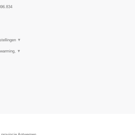
396.834
stellingen
▼
erwarming,
▼
e provincie Antwerpen.