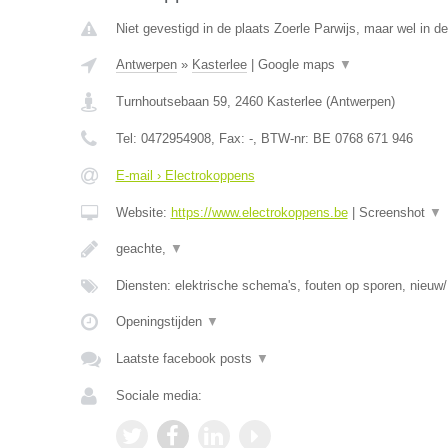
Niet gevestigd in de plaats Zoerle Parwijs, maar wel in d
Antwerpen
»
Kasterlee
|
Google maps
▼
Turnhoutsebaan 59
,
2460
Kasterlee
(
Antwerpen
)
Tel:
0472954908
, Fax:
-
, BTW-nr:
BE 0768 671 946
E-mail › Electrokoppens
Website:
https://www.electrokoppens.be
|
Screenshot
▼
geachte,
▼
Diensten: elektrische schema's, fouten op sporen, nieuw/
Openingstijden
▼
Laatste facebook posts
▼
Sociale media: