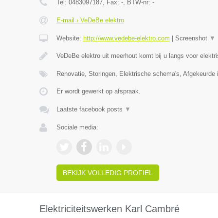
Tel:
0483097187
, Fax:
-
, BTW-nr:
-
E-mail › VeDeBe elektro
Website:
http://www.vedebe-elektro.com
|
Screenshot
▼
VeDeBe elektro uit meerhout komt bij u langs voor elektr
Renovatie, Storingen, Elektrische schema's, Afgekeurde i
Er wordt gewerkt op afspraak.
Laatste facebook posts
▼
Sociale media:
BEKIJK VOLLEDIG PROFIEL
Elektriciteitswerken Karl Cambré