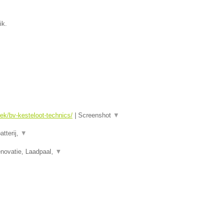
ik.
ek/bv-kesteloot-technics/
|
Screenshot
▼
atterij,
▼
novatie, Laadpaal,
▼