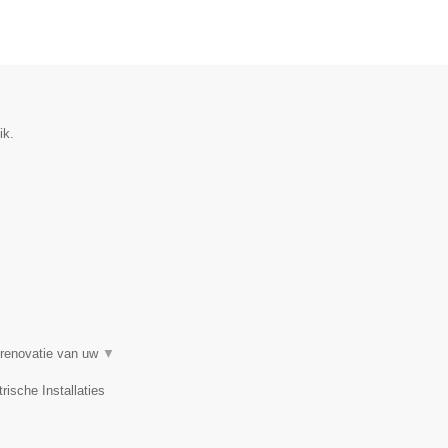
ik.
n renovatie van uw
▼
rische Installaties