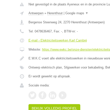
Niet gevestigd in de plaats Ayeneux en in de provincie Lu
Antwerpen
»
Herenthout
|
Google maps
▼
Bergense Steenweg 24
,
2270
Herenthout
(
Antwerpen
)
Tel:
0478636467
, Fax:
-
, BTW-nr:
-
E-mail › Elektriciteitswerken Karl Cambré
Website:
https://www.ewkc.be/onze-diensten/elektriciteit
E.W.K.C voert alle elektriciteitswerken in nieuwbouw wo
Ontwerp elektrisch plan, Slijpwerken voor bekabeling, Be
Er wordt gewerkt op afspraak.
Sociale media:
BEKIJK VOLLEDIG PROFIEL