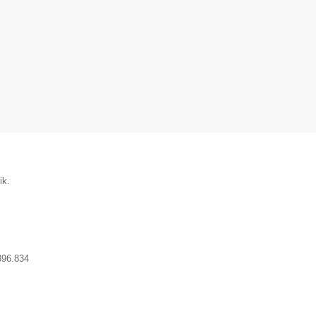
ik.
396.834