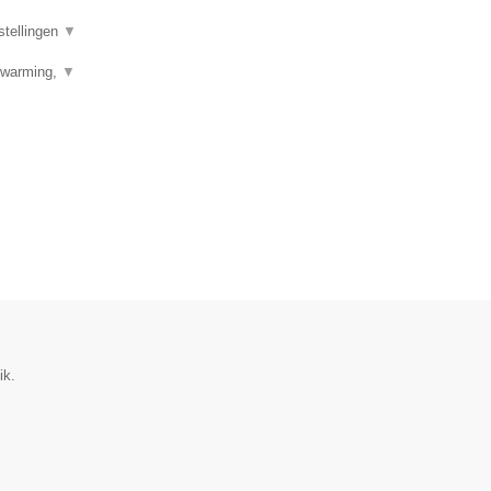
stellingen
▼
erwarming,
▼
ik.