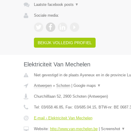
Laatste facebook posts
▼
Sociale media:
BEKIJK VOLLEDIG PROFIEL
Elektriciteit Van Mechelen
Niet gevestigd in de plaats Ayeneux en in de provincie Lu
Antwerpen
»
Schoten
|
Google maps
▼
Churchilllaan 52
,
2900
Schoten
(
Antwerpen
)
Tel:
03/658.46.85
, Fax:
03/685.04.15
, BTW-nr:
BE 0687.
E-mail › Elektriciteit Van Mechelen
Website:
http://www.van-mechelen.be
|
Screenshot
▼