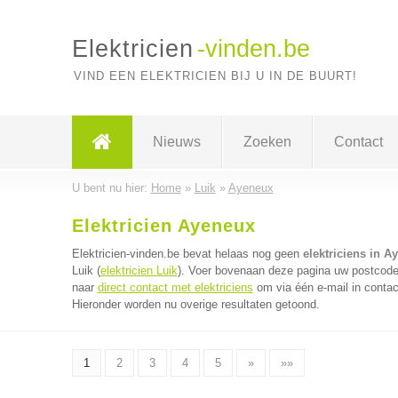
Elektricien
-vinden.be
VIND EEN ELEKTRICIEN BIJ U IN DE BUURT!
Nieuws
Zoeken
Contact
U bent nu hier:
Home
»
Luik
»
Ayeneux
Elektricien Ayeneux
Elektricien-vinden.be bevat helaas nog geen
elektriciens in A
Luik (
elektricien Luik
). Voer bovenaan deze pagina uw postcode i
naar
direct contact met elektriciens
om via één e-mail in contac
Hieronder worden nu overige resultaten getoond.
1
2
3
4
5
»
»»