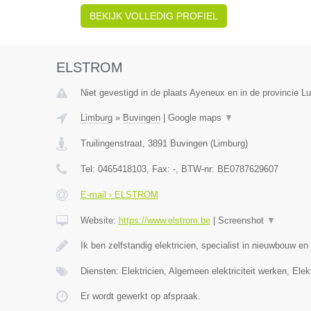
BEKIJK VOLLEDIG PROFIEL
ELSTROM
Niet gevestigd in de plaats Ayeneux en in de provincie Lu
Limburg
»
Buvingen
|
Google maps
▼
Truilingenstraat
,
3891
Buvingen
(
Limburg
)
Tel:
0465418103
, Fax:
-
, BTW-nr:
BE0787629607
E-mail › ELSTROM
Website:
https://www.elstrom.be
|
Screenshot
▼
Ik ben zelfstandig elektricien, specialist in nieuwbouw e
Diensten: Elektricien, Algemeen elektriciteit werken, Elekt
Er wordt gewerkt op afspraak.