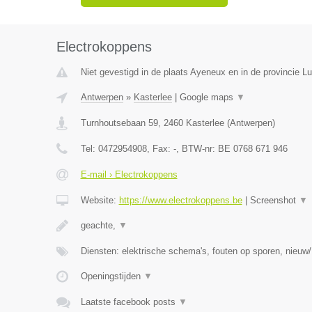
Electrokoppens
Niet gevestigd in de plaats Ayeneux en in de provincie Lu
Antwerpen
»
Kasterlee
|
Google maps
▼
Turnhoutsebaan 59
,
2460
Kasterlee
(
Antwerpen
)
Tel:
0472954908
, Fax:
-
, BTW-nr:
BE 0768 671 946
E-mail › Electrokoppens
Website:
https://www.electrokoppens.be
|
Screenshot
▼
geachte,
▼
Diensten: elektrische schema's, fouten op sporen, nieuw/
Openingstijden
▼
Laatste facebook posts
▼