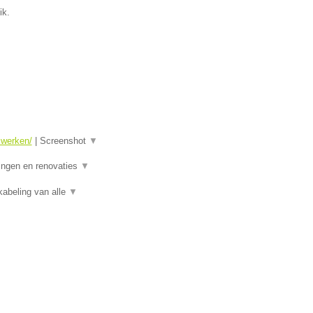
ik.
swerken/
|
Screenshot
▼
ningen en renovaties
▼
kabeling van alle
▼