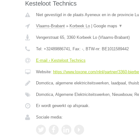
Kesteloot Technics
Niet gevestigd in de plaats Ayeneux en in de provincie Lu
Vlaams-Brabant
»
Korbeek Lo
|
Google maps
▼
Vengerstraat 65
,
3360
Korbeek Lo
(
Vlaams-Brabant
)
Tel:
+32489886741
, Fax:
-
, BTW-nr:
BE1011589442
E-mail › Kesteloot Technics
Website:
https://www.loxone.com/nlnl/partner/3360-bierbe
Domotica, algemene elektriciteitswerken, laadpaal, thuisb
Domotica, Algemene Elektriciteitswerken, Nieuwbouw, Re
Er wordt gewerkt op afspraak.
Sociale media: