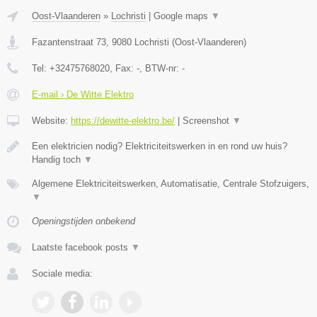
Oost-Vlaanderen
»
Lochristi
|
Google maps
▼
Fazantenstraat 73
,
9080
Lochristi
(
Oost-Vlaanderen
)
Tel:
+32475768020
, Fax:
-
, BTW-nr:
-
E-mail › De Witte Elektro
Website:
https://dewitte-elektro.be/
|
Screenshot
▼
Een elektricien nodig? Elektriciteitswerken in en rond uw huis?
Handig toch
▼
Algemene Elektriciteitswerken, Automatisatie, Centrale Stofzuigers,
▼
Openingstijden onbekend
Laatste facebook posts
▼
Sociale media: