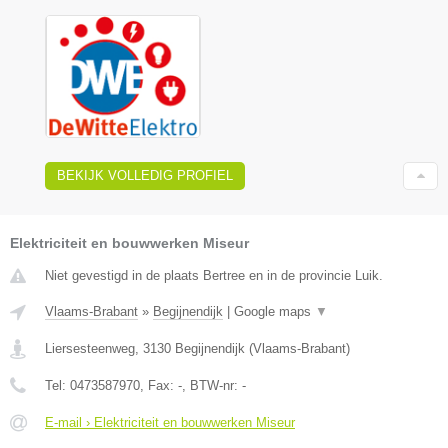
BEKIJK VOLLEDIG PROFIEL
Elektriciteit en bouwwerken Miseur
Niet gevestigd in de plaats Bertree en in de provincie Luik.
Vlaams-Brabant
»
Begijnendijk
|
Google maps
▼
Liersesteenweg
,
3130
Begijnendijk
(
Vlaams-Brabant
)
Tel:
0473587970
, Fax:
-
, BTW-nr:
-
E-mail › Elektriciteit en bouwwerken Miseur