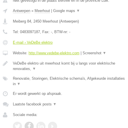
Niet gevestigd in de plaats Bertree en in de provincie Luik.
Antwerpen
»
Meerhout
|
Google maps
▼
Meiberg 84
,
2450
Meerhout
(
Antwerpen
)
Tel:
0483097187
, Fax:
-
, BTW-nr:
-
E-mail › VeDeBe elektro
Website:
http://www.vedebe-elektro.com
|
Screenshot
▼
VeDeBe elektro uit meerhout komt bij u langs voor elektrische
renovaties,
▼
Renovatie, Storingen, Elektrische schema's, Afgekeurde installaties
in
▼
Er wordt gewerkt op afspraak.
Laatste facebook posts
▼
Sociale media: