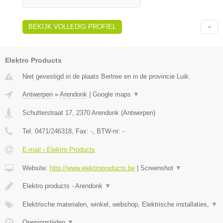
BEKIJK VOLLEDIG PROFIEL
Elektro Products
Niet gevestigd in de plaats Bertree en in de provincie Luik.
Antwerpen
»
Arendonk
|
Google maps
▼
Schutterstraat 17
,
2370
Arendonk
(
Antwerpen
)
Tel:
0471/246318
, Fax:
-
, BTW-nr:
-
E-mail › Elektro Products
Website:
http://www.elektroproducts.be
|
Screenshot
▼
Elektro products - Arendonk
▼
Elektrische materialen, winkel, webshop, Elektrische installaties,
▼
Openingstijden
▼