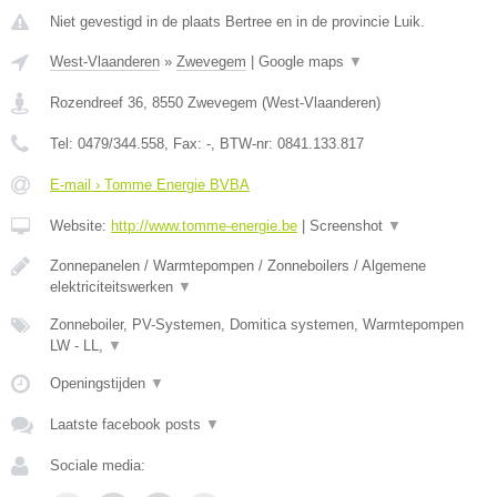
Niet gevestigd in de plaats Bertree en in de provincie Luik.
West-Vlaanderen
»
Zwevegem
|
Google maps
▼
Rozendreef 36
,
8550
Zwevegem
(
West-Vlaanderen
)
Tel:
0479/344.558
, Fax:
-
, BTW-nr:
0841.133.817
E-mail › Tomme Energie BVBA
Website:
http://www.tomme-energie.be
|
Screenshot
▼
Zonnepanelen / Warmtepompen / Zonneboilers / Algemene
elektriciteitswerken
▼
Zonneboiler, PV-Systemen, Domitica systemen, Warmtepompen
LW - LL,
▼
Openingstijden
▼
Laatste facebook posts
▼
Sociale media: