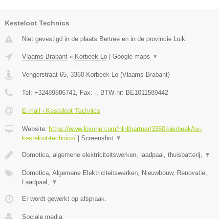
Kesteloot Technics
Niet gevestigd in de plaats Bertree en in de provincie Luik.
Vlaams-Brabant
»
Korbeek Lo
|
Google maps
▼
Vengerstraat 65
,
3360
Korbeek Lo
(
Vlaams-Brabant
)
Tel:
+32489886741
, Fax:
-
, BTW-nr:
BE1011589442
E-mail › Kesteloot Technics
Website:
https://www.loxone.com/nlnl/partner/3360-bierbeek/bv-
kesteloot-technics/
|
Screenshot
▼
Domotica, algemene elektriciteitswerken, laadpaal, thuisbatterij,
▼
Domotica, Algemene Elektriciteitswerken, Nieuwbouw, Renovatie,
Laadpaal,
▼
Er wordt gewerkt op afspraak.
Sociale media: