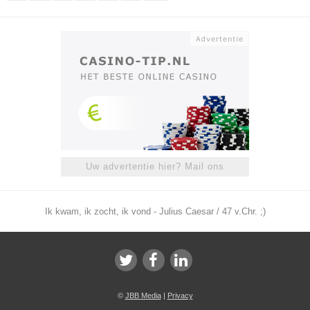
Uw advertentie hier? Mail ons
Ik kwam, ik zocht, ik vond - Julius Caesar / 47 v.Chr. ;)
©
JBB Media
|
Privacy