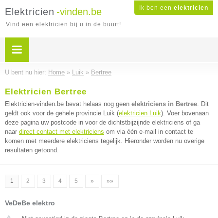
Ik ben een
elektricien
Elektricien
-vinden.be
Vind een elektricien bij u in de buurt!
U bent nu hier:
Home
»
Luik
»
Bertree
Elektricien Bertree
Elektricien-vinden.be bevat helaas nog geen
elektriciens in Bertree
. Dit
geldt ook voor de gehele provincie Luik (
elektricien Luik
). Voer bovenaan
deze pagina uw postcode in voor de dichtstbijzijnde elektriciens of ga
naar
direct contact met elektriciens
om via één e-mail in contact te
komen met meerdere elektriciens tegelijk. Hieronder worden nu overige
resultaten getoond.
1
2
3
4
5
»
»»
VeDeBe elektro