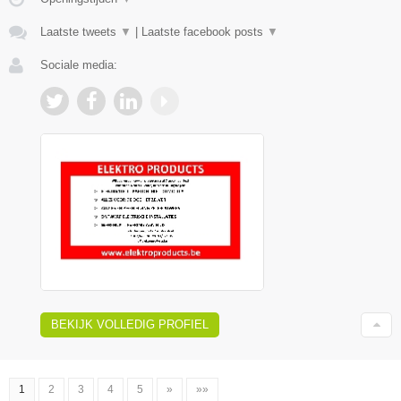
Laatste tweets
▼
|
Laatste facebook posts
▼
Sociale media:
BEKIJK VOLLEDIG PROFIEL
1
2
3
4
5
»
»»