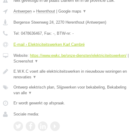
Niet gevestigd in de plaats Dalhem en in de provincie Luik.
Antwerpen
»
Herenthout
|
Google maps
▼
Bergense Steenweg 24
,
2270
Herenthout
(
Antwerpen
)
Tel:
0478636467
, Fax:
-
, BTW-nr:
-
E-mail › Elektriciteitswerken Karl Cambré
Website:
https://www.ewkc.be/onze-diensten/elektriciteitswerken/
|
Screenshot
▼
E.W.K.C voert alle elektriciteitswerken in nieuwbouw woningen en
renovaties
▼
Ontwerp elektrisch plan, Slijpwerken voor bekabeling, Bekabeling
van alle
▼
Er wordt gewerkt op afspraak.
Sociale media: