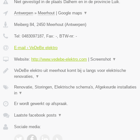
Niet gevestigd in de plaats Dalhem en in de provincie Luik.
Antwerpen
»
Meerhout
|
Google maps
▼
Meiberg 84
,
2450
Meerhout
(
Antwerpen
)
Tel:
0483097187
, Fax:
-
, BTW-nr:
-
E-mail › VeDeBe elektro
Website:
http://www.vedebe-elektro.com
|
Screenshot
▼
VeDeBe elektro uit meerhout komt bij u langs voor elektrische
renovaties,
▼
Renovatie, Storingen, Elektrische schema's, Afgekeurde installaties
in
▼
Er wordt gewerkt op afspraak.
Laatste facebook posts
▼
Sociale media: