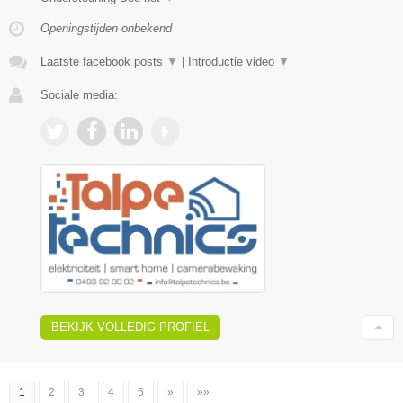
Openingstijden onbekend
Laatste facebook posts
▼
|
Introductie video
▼
Sociale media:
BEKIJK VOLLEDIG PROFIEL
1
2
3
4
5
»
»»