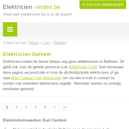
Ik ben een
elektricien
Elektricien
-vinden.be
Vind een elektricien bij u in de buurt!
U bent nu hier:
Home
»
Luik
»
Dalhem
Elektricien Dalhem
Elektricien-vinden.be bevat helaas nog geen
elektriciens in Dalhem
. Dit
geldt ook voor de gehele provincie Luik (
elektricien Luik
). Voer bovenaan
deze pagina uw postcode in voor de dichtstbijzijnde elektriciens of ga
naar
direct contact met elektriciens
om via één e-mail in contact te
komen met meerdere elektriciens tegelijk. Hieronder worden nu overige
resultaten getoond.
1
2
3
4
5
»
»»
Elektriciteitswerken Karl Cambré