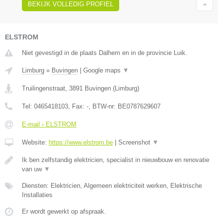
BEKIJK VOLLEDIG PROFIEL
ELSTROM
Niet gevestigd in de plaats Dalhem en in de provincie Luik.
Limburg
»
Buvingen
|
Google maps
▼
Truilingenstraat
,
3891
Buvingen
(
Limburg
)
Tel:
0465418103
, Fax:
-
, BTW-nr:
BE0787629607
E-mail › ELSTROM
Website:
https://www.elstrom.be
|
Screenshot
▼
Ik ben zelfstandig elektricien, specialist in nieuwbouw en renovatie
van uw
▼
Diensten: Elektricien, Algemeen elektriciteit werken, Elektrische
Installaties
Er wordt gewerkt op afspraak.