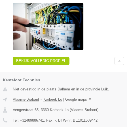
BEKIJK VOLLEDIG PROFIEL
Kesteloot Technics
Niet gevestigd in de plaats Dalhem en in de provincie Luik.
Vlaams-Brabant
»
Korbeek Lo
|
Google maps
▼
Vengerstraat 65
,
3360
Korbeek Lo
(
Vlaams-Brabant
)
Tel:
+32489886741
, Fax:
-
, BTW-nr:
BE1011589442