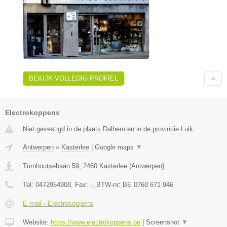
BEKIJK VOLLEDIG PROFIEL
Electrokoppens
Niet gevestigd in de plaats Dalhem en in de provincie Luik.
Antwerpen
»
Kasterlee
|
Google maps
▼
Turnhoutsebaan 59
,
2460
Kasterlee
(
Antwerpen
)
Tel:
0472954908
, Fax:
-
, BTW-nr:
BE 0768 671 946
E-mail › Electrokoppens
Website:
https://www.electrokoppens.be
|
Screenshot
▼