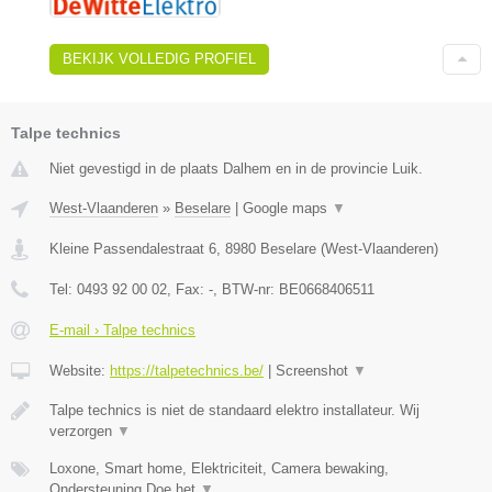
BEKIJK VOLLEDIG PROFIEL
Talpe technics
Niet gevestigd in de plaats Dalhem en in de provincie Luik.
West-Vlaanderen
»
Beselare
|
Google maps
▼
Kleine Passendalestraat 6
,
8980
Beselare
(
West-Vlaanderen
)
Tel:
0493 92 00 02
, Fax:
-
, BTW-nr:
BE0668406511
E-mail › Talpe technics
Website:
https://talpetechnics.be/
|
Screenshot
▼
Talpe technics is niet de standaard elektro installateur. Wij
verzorgen
▼
Loxone, Smart home, Elektriciteit, Camera bewaking,
Ondersteuning Doe het
▼