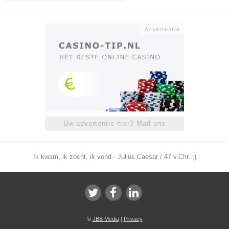
Uw advertentie hier? Mail ons
Ik kwam, ik zocht, ik vond - Julius Caesar / 47 v.Chr. ;)
©
JBB Media
|
Privacy