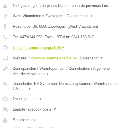
Niet gevestigd in de plaats Dalhem en in de provincie Luik.
West-Vlaanderen
»
Zwevegem
|
Google maps
▼
Rozendreef 36
,
8550
Zwevegem
(
West-Vlaanderen
)
Tel:
0479/344.558
, Fax:
-
, BTW-nr:
0841.133.817
E-mail › Tomme Energie BVBA
Website:
http://www.tomme-energie.be
|
Screenshot
▼
Zonnepanelen / Warmtepompen / Zonneboilers / Algemene
elektriciteitswerken
▼
Zonneboiler, PV-Systemen, Domitica systemen, Warmtepompen
LW - LL,
▼
Openingstijden
▼
Laatste facebook posts
▼
Sociale media: