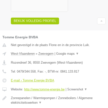
BEKIJK VOLLEDIG PROFIEL
Tomme Energie BVBA
Niet gevestigd in de plaats Flone en in de provincie Luik.
West-Vlaanderen
»
Zwevegem
|
Google maps
▼
Rozendreef 36
,
8550
Zwevegem
(
West-Vlaanderen
)
Tel:
0479/344.558
, Fax:
-
, BTW-nr:
0841.133.817
E-mail › Tomme Energie BVBA
Website:
http://www.tomme-energie.be
|
Screenshot
▼
Zonnepanelen / Warmtepompen / Zonneboilers / Algemene
elektriciteitswerken
▼