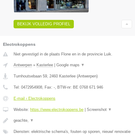
BEKIJK VOLLEDIG PROFIEL
Electrokoppens
Niet gevestigd in de plaats Flone en in de provincie Luik.
Antwerpen
»
Kasterlee
|
Google maps
▼
Turnhoutsebaan 59
,
2460
Kasterlee
(
Antwerpen
)
Tel:
0472954908
, Fax:
-
, BTW-nr:
BE 0768 671 946
E-mail › Electrokoppens
Website:
https://www.electrokoppens.be
|
Screenshot
▼
geachte,
▼
Diensten: elektrische schema's, fouten op sporen, nieuw/ renovatie