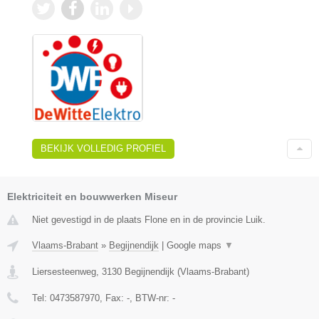
BEKIJK VOLLEDIG PROFIEL
Elektriciteit en bouwwerken Miseur
Niet gevestigd in de plaats Flone en in de provincie Luik.
Vlaams-Brabant
»
Begijnendijk
|
Google maps
▼
Liersesteenweg
,
3130
Begijnendijk
(
Vlaams-Brabant
)
Tel:
0473587970
, Fax:
-
, BTW-nr:
-