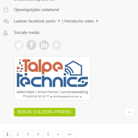
Openingstijden onbekend
Laatste facebook posts
▼
|
Introductie video
▼
Sociale media:
BEKIJK VOLLEDIG PROFIEL
1
2
3
4
5
»
»»