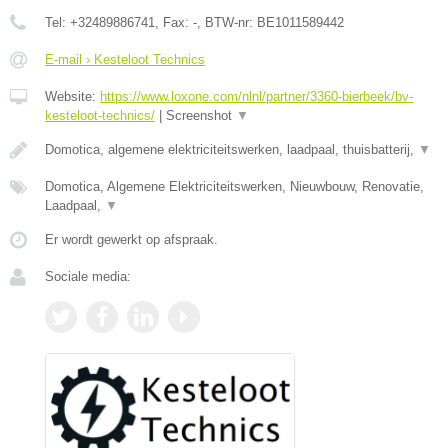
Tel:
+32489886741
, Fax:
-
, BTW-nr:
BE1011589442
E-mail › Kesteloot Technics
Website:
https://www.loxone.com/nlnl/partner/3360-bierbeek/bv-
kesteloot-technics/
|
Screenshot
▼
Domotica, algemene elektriciteitswerken, laadpaal, thuisbatterij,
▼
Domotica, Algemene Elektriciteitswerken, Nieuwbouw, Renovatie,
Laadpaal,
▼
Er wordt gewerkt op afspraak.
Sociale media: