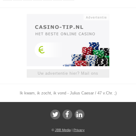
Uw advertentie hier? Mail ons
Ik kwam, ik zocht, ik vond - Julius Caesar / 47 v.Chr. ;)
©
JBB Media
|
Privacy