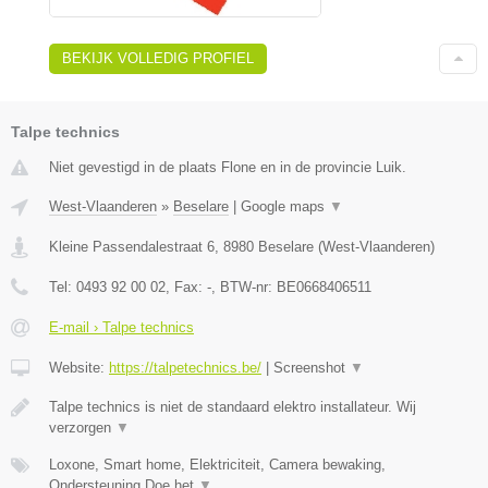
BEKIJK VOLLEDIG PROFIEL
Talpe technics
Niet gevestigd in de plaats Flone en in de provincie Luik.
West-Vlaanderen
»
Beselare
|
Google maps
▼
Kleine Passendalestraat 6
,
8980
Beselare
(
West-Vlaanderen
)
Tel:
0493 92 00 02
, Fax:
-
, BTW-nr:
BE0668406511
E-mail › Talpe technics
Website:
https://talpetechnics.be/
|
Screenshot
▼
Talpe technics is niet de standaard elektro installateur. Wij
verzorgen
▼
Loxone, Smart home, Elektriciteit, Camera bewaking,
Ondersteuning Doe het
▼