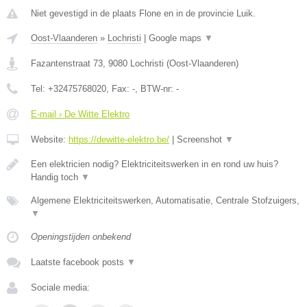
Niet gevestigd in de plaats Flone en in de provincie Luik.
Oost-Vlaanderen
»
Lochristi
|
Google maps
▼
Fazantenstraat 73
,
9080
Lochristi
(
Oost-Vlaanderen
)
Tel:
+32475768020
, Fax:
-
, BTW-nr:
-
E-mail › De Witte Elektro
Website:
https://dewitte-elektro.be/
|
Screenshot
▼
Een elektricien nodig? Elektriciteitswerken in en rond uw huis?
Handig toch
▼
Algemene Elektriciteitswerken, Automatisatie, Centrale Stofzuigers,
▼
Openingstijden onbekend
Laatste facebook posts
▼
Sociale media: