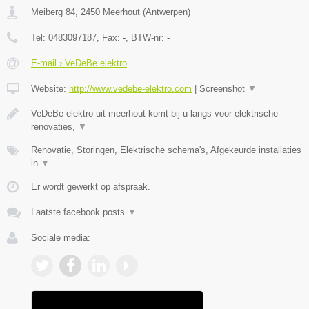
Meiberg 84
,
2450
Meerhout
(
Antwerpen
)
Tel:
0483097187
, Fax:
-
, BTW-nr:
-
E-mail › VeDeBe elektro
Website:
http://www.vedebe-elektro.com
|
Screenshot
▼
VeDeBe elektro uit meerhout komt bij u langs voor elektrische
renovaties,
▼
Renovatie, Storingen, Elektrische schema's, Afgekeurde installaties
in
▼
Er wordt gewerkt op afspraak.
Laatste facebook posts
▼
Sociale media: