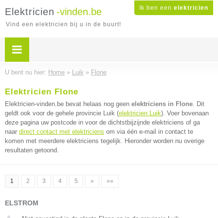
Ik ben een
elektricien
Elektricien
-vinden.be
Vind een elektricien bij u in de buurt!
U bent nu hier:
Home
»
Luik
»
Flone
Elektricien Flone
Elektricien-vinden.be bevat helaas nog geen
elektriciens in Flone
. Dit
geldt ook voor de gehele provincie Luik (
elektricien Luik
). Voer bovenaan
deze pagina uw postcode in voor de dichtstbijzijnde elektriciens of ga
naar
direct contact met elektriciens
om via één e-mail in contact te
komen met meerdere elektriciens tegelijk. Hieronder worden nu overige
resultaten getoond.
1
2
3
4
5
»
»»
ELSTROM