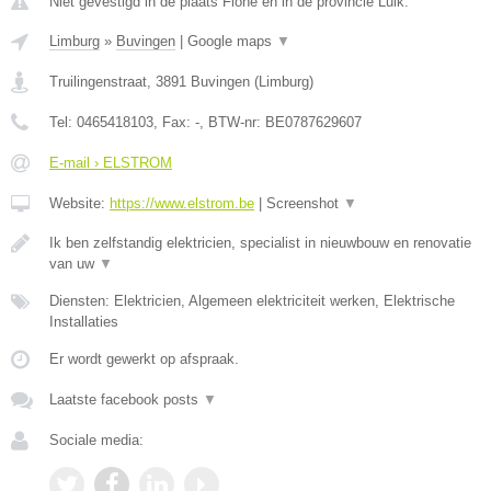
Niet gevestigd in de plaats Flone en in de provincie Luik.
Limburg
»
Buvingen
|
Google maps
▼
Truilingenstraat
,
3891
Buvingen
(
Limburg
)
Tel:
0465418103
, Fax:
-
, BTW-nr:
BE0787629607
E-mail › ELSTROM
Website:
https://www.elstrom.be
|
Screenshot
▼
Ik ben zelfstandig elektricien, specialist in nieuwbouw en renovatie
van uw
▼
Diensten: Elektricien, Algemeen elektriciteit werken, Elektrische
Installaties
Er wordt gewerkt op afspraak.
Laatste facebook posts
▼
Sociale media: