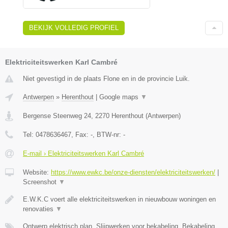
BEKIJK VOLLEDIG PROFIEL
Elektriciteitswerken Karl Cambré
Niet gevestigd in de plaats Flone en in de provincie Luik.
Antwerpen
»
Herenthout
|
Google maps
▼
Bergense Steenweg 24
,
2270
Herenthout
(
Antwerpen
)
Tel:
0478636467
, Fax:
-
, BTW-nr:
-
E-mail › Elektriciteitswerken Karl Cambré
Website:
https://www.ewkc.be/onze-diensten/elektriciteitswerken/
|
Screenshot
▼
E.W.K.C voert alle elektriciteitswerken in nieuwbouw woningen en
renovaties
▼
Ontwerp elektrisch plan, Slijpwerken voor bekabeling, Bekabeling