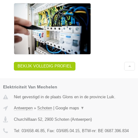
BEKIJK VOLLEDIG PROFIEL
Elektriciteit Van Mechelen
Niet gevestigd in de plaats Glons en in de provincie Luik.
Antwerpen
»
Schoten
|
Google maps
▼
Churchilllaan 52
,
2900
Schoten
(
Antwerpen
)
Tel:
03/658.46.85
, Fax:
03/685.04.15
, BTW-nr:
BE 0687.396.834