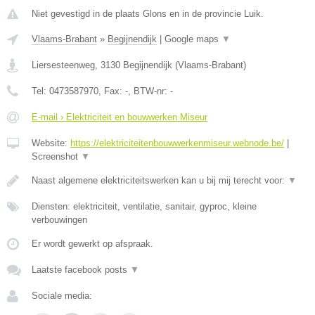
Niet gevestigd in de plaats Glons en in de provincie Luik.
Vlaams-Brabant
»
Begijnendijk
|
Google maps
▼
Liersesteenweg
,
3130
Begijnendijk
(
Vlaams-Brabant
)
Tel:
0473587970
, Fax:
-
, BTW-nr:
-
E-mail › Elektriciteit en bouwwerken Miseur
Website:
https://elektriciteitenbouwwerkenmiseur.webnode.be/
|
Screenshot
▼
Naast algemene elektriciteitswerken kan u bij mij terecht voor:
▼
Diensten: elektriciteit, ventilatie, sanitair, gyproc, kleine
verbouwingen
Er wordt gewerkt op afspraak.
Laatste facebook posts
▼
Sociale media: