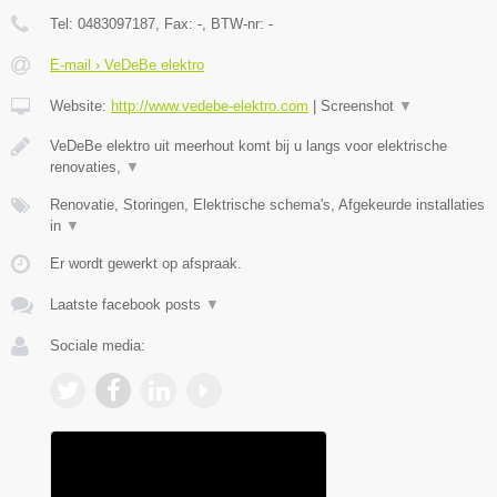
Tel:
0483097187
, Fax:
-
, BTW-nr:
-
E-mail › VeDeBe elektro
Website:
http://www.vedebe-elektro.com
|
Screenshot
▼
VeDeBe elektro uit meerhout komt bij u langs voor elektrische
renovaties,
▼
Renovatie, Storingen, Elektrische schema's, Afgekeurde installaties
in
▼
Er wordt gewerkt op afspraak.
Laatste facebook posts
▼
Sociale media: