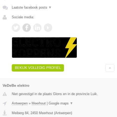
Laatste facebook posts
▼
Sociale media:
BEKIJK VOLLEDIG PROFIEL
VeDeBe elektro
Niet gevestigd in de plaats Glons en in de provincie Luik.
Antwerpen
»
Meerhout
|
Google maps
▼
Meiberg 84
,
2450
Meerhout
(
Antwerpen
)