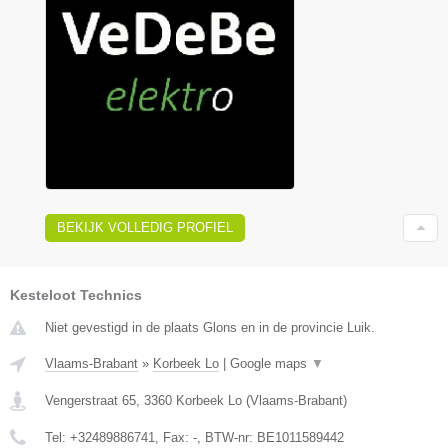
BEKIJK VOLLEDIG PROFIEL
Kesteloot Technics
Niet gevestigd in de plaats Glons en in de provincie Luik.
Vlaams-Brabant
»
Korbeek Lo
|
Google maps
▼
Vengerstraat 65
,
3360
Korbeek Lo
(
Vlaams-Brabant
)
Tel:
+32489886741
, Fax:
-
, BTW-nr:
BE1011589442