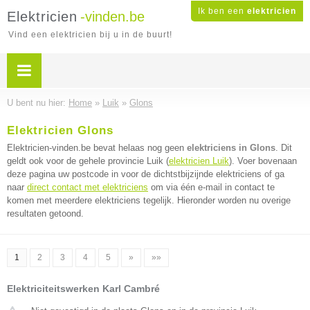
Ik ben een
elektricien
Elektricien
-vinden.be
Vind een elektricien bij u in de buurt!
U bent nu hier:
Home
»
Luik
»
Glons
Elektricien Glons
Elektricien-vinden.be bevat helaas nog geen
elektriciens in Glons
. Dit
geldt ook voor de gehele provincie Luik (
elektricien Luik
). Voer bovenaan
deze pagina uw postcode in voor de dichtstbijzijnde elektriciens of ga
naar
direct contact met elektriciens
om via één e-mail in contact te
komen met meerdere elektriciens tegelijk. Hieronder worden nu overige
resultaten getoond.
1
2
3
4
5
»
»»
Elektriciteitswerken Karl Cambré