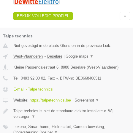
BEKIJK VOLLEDIG PROFIEL
Talpe technics
Niet gevestigd in de plaats Glons en in de provincie Luik.
West-Vlaanderen
»
Beselare
|
Google maps
▼
Kleine Passendalestraat 6
,
8980
Beselare
(
West-Vlaanderen
)
Tel:
0493 92 00 02
, Fax:
-
, BTW-nr:
BE0668406511
E-mail › Talpe technics
Website:
https://talpetechnics.be/
|
Screenshot
▼
Talpe technics is niet de standaard elektro installateur. Wij
verzorgen
▼
Loxone, Smart home, Elektriciteit, Camera bewaking,
Ondersteuning Doe het
▼