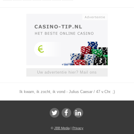
Uw advertentie hier? Mail ons
Ik kwam, ik zocht, ik vond - Julius Caesar / 47 v.Chr. ;)
©
JBB Media
|
Privacy