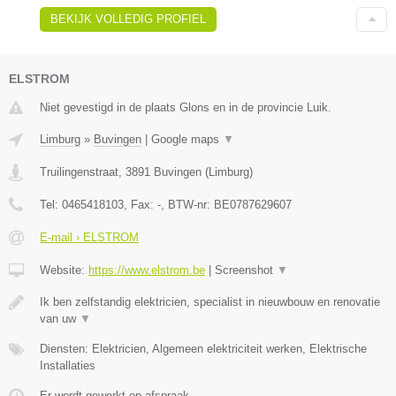
BEKIJK VOLLEDIG PROFIEL
ELSTROM
Niet gevestigd in de plaats Glons en in de provincie Luik.
Limburg
»
Buvingen
|
Google maps
▼
Truilingenstraat
,
3891
Buvingen
(
Limburg
)
Tel:
0465418103
, Fax:
-
, BTW-nr:
BE0787629607
E-mail › ELSTROM
Website:
https://www.elstrom.be
|
Screenshot
▼
Ik ben zelfstandig elektricien, specialist in nieuwbouw en renovatie
van uw
▼
Diensten: Elektricien, Algemeen elektriciteit werken, Elektrische
Installaties
Er wordt gewerkt op afspraak.