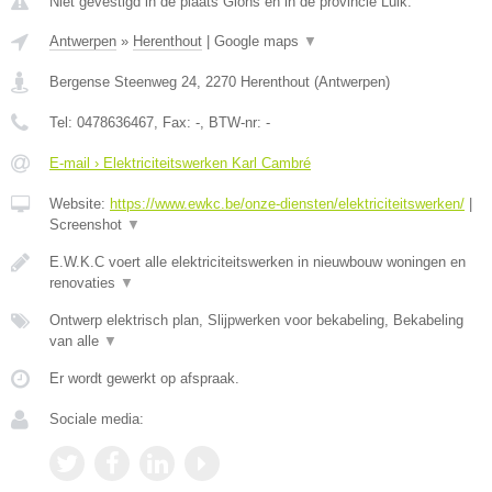
Niet gevestigd in de plaats Glons en in de provincie Luik.
Antwerpen
»
Herenthout
|
Google maps
▼
Bergense Steenweg 24
,
2270
Herenthout
(
Antwerpen
)
Tel:
0478636467
, Fax:
-
, BTW-nr:
-
E-mail › Elektriciteitswerken Karl Cambré
Website:
https://www.ewkc.be/onze-diensten/elektriciteitswerken/
|
Screenshot
▼
E.W.K.C voert alle elektriciteitswerken in nieuwbouw woningen en
renovaties
▼
Ontwerp elektrisch plan, Slijpwerken voor bekabeling, Bekabeling
van alle
▼
Er wordt gewerkt op afspraak.
Sociale media: