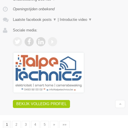
Openingstijden onbekend
Laatste facebook posts
▼
|
Introductie video
▼
Sociale media:
BEKIJK VOLLEDIG PROFIEL
1
2
3
4
5
»
»»