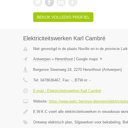
BEKIJK VOLLEDIG PROFIEL
Elektriciteitswerken Karl Cambré
Niet gevestigd in de plaats Noville en in de provincie Luik
Antwerpen
»
Herenthout
|
Google maps
▼
Bergense Steenweg 24
,
2270
Herenthout
(
Antwerpen
)
Tel:
0478636467
, Fax:
-
, BTW-nr:
-
E-mail › Elektriciteitswerken Karl Cambré
Website:
https://www.ewkc.be/onze-diensten/elektriciteit
E.W.K.C voert alle elektriciteitswerken in nieuwbouw wo
Ontwerp elektrisch plan, Slijpwerken voor bekabeling, Be