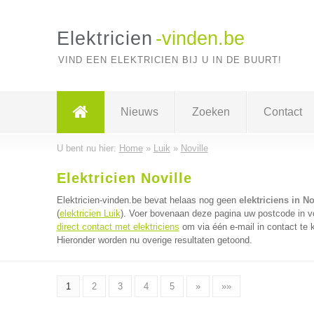
Elektricien
-vinden.be
VIND EEN ELEKTRICIEN BIJ U IN DE BUURT!
Nieuws
Zoeken
Contact
U bent nu hier:
Home
»
Luik
»
Noville
Elektricien Noville
Elektricien-vinden.be bevat helaas nog geen
elektriciens in No
(
elektricien Luik
). Voer bovenaan deze pagina uw postcode in voo
direct contact met elektriciens
om via één e-mail in contact te 
Hieronder worden nu overige resultaten getoond.
1
2
3
4
5
»
»»