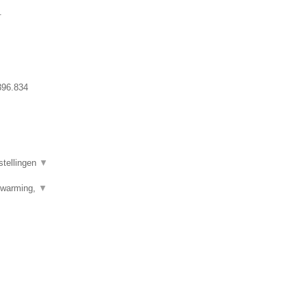
.
396.834
stellingen
▼
erwarming,
▼