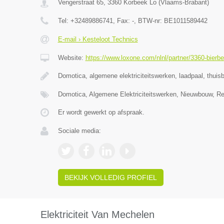
Vengerstraat 65
,
3360
Korbeek Lo
(
Vlaams-Brabant
)
Tel:
+32489886741
, Fax:
-
, BTW-nr:
BE1011589442
E-mail › Kesteloot Technics
Website:
https://www.loxone.com/nlnl/partner/3360-bierbe
Domotica, algemene elektriciteitswerken, laadpaal, thuisb
Domotica, Algemene Elektriciteitswerken, Nieuwbouw, Re
Er wordt gewerkt op afspraak.
Sociale media:
BEKIJK VOLLEDIG PROFIEL
Elektriciteit Van Mechelen