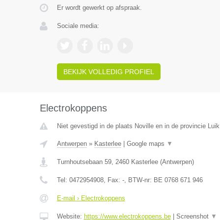
Er wordt gewerkt op afspraak.
Sociale media:
BEKIJK VOLLEDIG PROFIEL
Electrokoppens
Niet gevestigd in de plaats Noville en in de provincie Luik
Antwerpen
»
Kasterlee
|
Google maps
▼
Turnhoutsebaan 59
,
2460
Kasterlee
(
Antwerpen
)
Tel:
0472954908
, Fax:
-
, BTW-nr:
BE 0768 671 946
E-mail › Electrokoppens
Website:
https://www.electrokoppens.be
|
Screenshot
▼