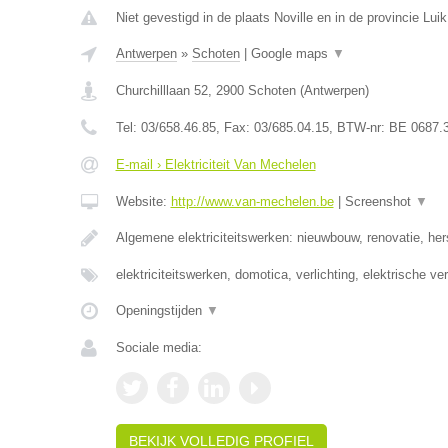
Niet gevestigd in de plaats Noville en in de provincie Luik
Antwerpen
»
Schoten
|
Google maps
▼
Churchilllaan 52
,
2900
Schoten
(
Antwerpen
)
Tel:
03/658.46.85
, Fax:
03/685.04.15
, BTW-nr:
BE 0687.
E-mail › Elektriciteit Van Mechelen
Website:
http://www.van-mechelen.be
|
Screenshot
▼
Algemene elektriciteitswerken: nieuwbouw, renovatie, her
elektriciteitswerken, domotica, verlichting, elektrische v
Openingstijden
▼
Sociale media:
BEKIJK VOLLEDIG PROFIEL