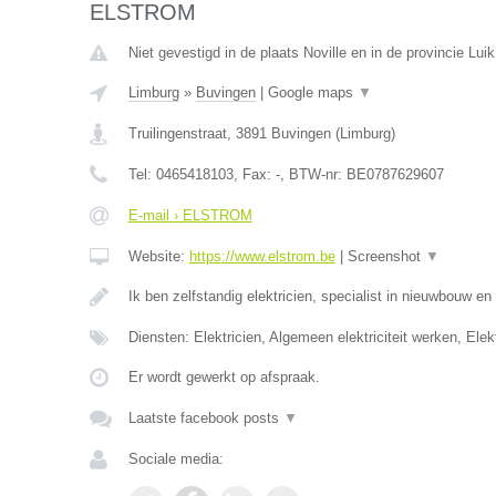
ELSTROM
Niet gevestigd in de plaats Noville en in de provincie Luik
Limburg
»
Buvingen
|
Google maps
▼
Truilingenstraat
,
3891
Buvingen
(
Limburg
)
Tel:
0465418103
, Fax:
-
, BTW-nr:
BE0787629607
E-mail › ELSTROM
Website:
https://www.elstrom.be
|
Screenshot
▼
Ik ben zelfstandig elektricien, specialist in nieuwbouw e
Diensten: Elektricien, Algemeen elektriciteit werken, Elekt
Er wordt gewerkt op afspraak.
Laatste facebook posts
▼
Sociale media: