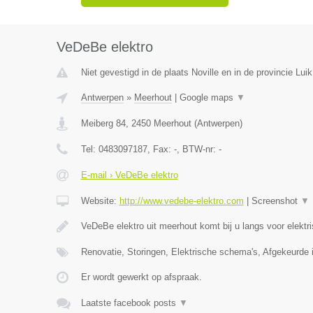
VeDeBe elektro
Niet gevestigd in de plaats Noville en in de provincie Luik
Antwerpen
»
Meerhout
|
Google maps
▼
Meiberg 84
,
2450
Meerhout
(
Antwerpen
)
Tel:
0483097187
, Fax:
-
, BTW-nr:
-
E-mail › VeDeBe elektro
Website:
http://www.vedebe-elektro.com
|
Screenshot
▼
VeDeBe elektro uit meerhout komt bij u langs voor elektr
Renovatie, Storingen, Elektrische schema's, Afgekeurde i
Er wordt gewerkt op afspraak.
Laatste facebook posts
▼