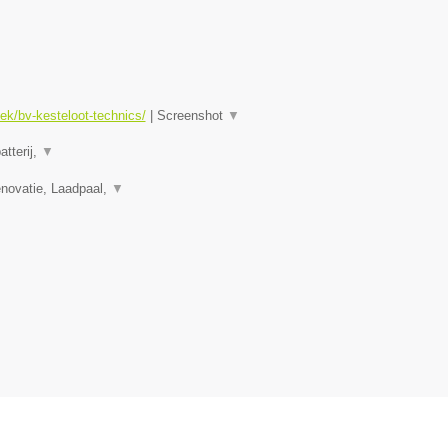
ek/bv-kesteloot-technics/
|
Screenshot
▼
atterij,
▼
novatie, Laadpaal,
▼