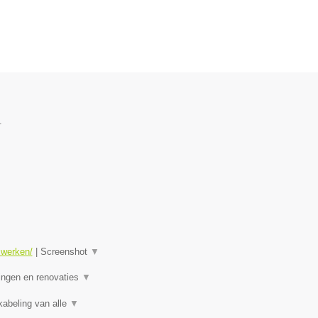
.
swerken/
|
Screenshot
▼
ningen en renovaties
▼
kabeling van alle
▼