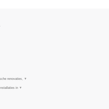
.
ische renovaties,
▼
nstallaties in
▼