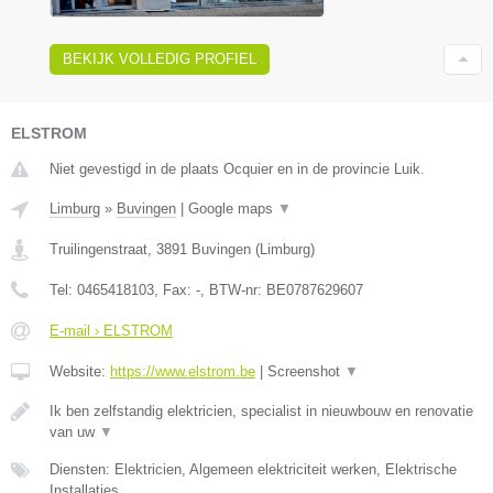
BEKIJK VOLLEDIG PROFIEL
ELSTROM
Niet gevestigd in de plaats Ocquier en in de provincie Luik.
Limburg
»
Buvingen
|
Google maps
▼
Truilingenstraat
,
3891
Buvingen
(
Limburg
)
Tel:
0465418103
, Fax:
-
, BTW-nr:
BE0787629607
E-mail › ELSTROM
Website:
https://www.elstrom.be
|
Screenshot
▼
Ik ben zelfstandig elektricien, specialist in nieuwbouw en renovatie
van uw
▼
Diensten: Elektricien, Algemeen elektriciteit werken, Elektrische
Installaties