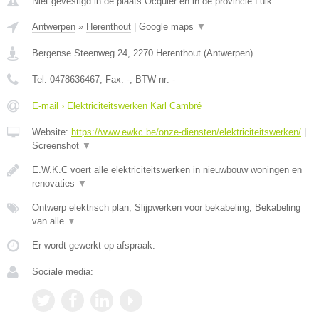
Niet gevestigd in de plaats Ocquier en in de provincie Luik.
Antwerpen
»
Herenthout
|
Google maps
▼
Bergense Steenweg 24
,
2270
Herenthout
(
Antwerpen
)
Tel:
0478636467
, Fax:
-
, BTW-nr:
-
E-mail › Elektriciteitswerken Karl Cambré
Website:
https://www.ewkc.be/onze-diensten/elektriciteitswerken/
|
Screenshot
▼
E.W.K.C voert alle elektriciteitswerken in nieuwbouw woningen en
renovaties
▼
Ontwerp elektrisch plan, Slijpwerken voor bekabeling, Bekabeling
van alle
▼
Er wordt gewerkt op afspraak.
Sociale media: