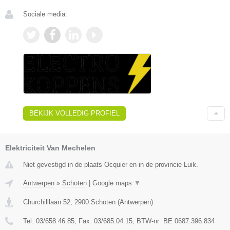
Sociale media:
BEKIJK VOLLEDIG PROFIEL
Elektriciteit Van Mechelen
Niet gevestigd in de plaats Ocquier en in de provincie Luik.
Antwerpen
»
Schoten
|
Google maps
▼
Churchilllaan 52
,
2900
Schoten
(
Antwerpen
)
Tel:
03/658.46.85
, Fax:
03/685.04.15
, BTW-nr:
BE 0687.396.834