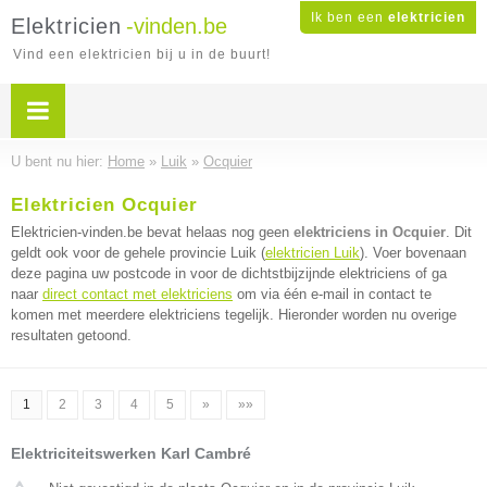
Ik ben een
elektricien
Elektricien
-vinden.be
Vind een elektricien bij u in de buurt!
U bent nu hier:
Home
»
Luik
»
Ocquier
Elektricien Ocquier
Elektricien-vinden.be bevat helaas nog geen
elektriciens in Ocquier
. Dit
geldt ook voor de gehele provincie Luik (
elektricien Luik
). Voer bovenaan
deze pagina uw postcode in voor de dichtstbijzijnde elektriciens of ga
naar
direct contact met elektriciens
om via één e-mail in contact te
komen met meerdere elektriciens tegelijk. Hieronder worden nu overige
resultaten getoond.
1
2
3
4
5
»
»»
Elektriciteitswerken Karl Cambré