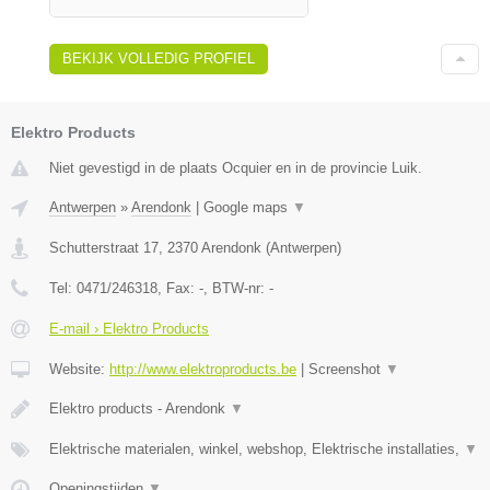
BEKIJK VOLLEDIG PROFIEL
Elektro Products
Niet gevestigd in de plaats Ocquier en in de provincie Luik.
Antwerpen
»
Arendonk
|
Google maps
▼
Schutterstraat 17
,
2370
Arendonk
(
Antwerpen
)
Tel:
0471/246318
, Fax:
-
, BTW-nr:
-
E-mail › Elektro Products
Website:
http://www.elektroproducts.be
|
Screenshot
▼
Elektro products - Arendonk
▼
Elektrische materialen, winkel, webshop, Elektrische installaties,
▼
Openingstijden
▼