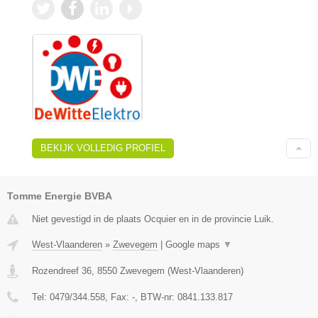
BEKIJK VOLLEDIG PROFIEL
Tomme Energie BVBA
Niet gevestigd in de plaats Ocquier en in de provincie Luik.
West-Vlaanderen
»
Zwevegem
|
Google maps
▼
Rozendreef 36
,
8550
Zwevegem
(
West-Vlaanderen
)
Tel:
0479/344.558
, Fax:
-
, BTW-nr:
0841.133.817