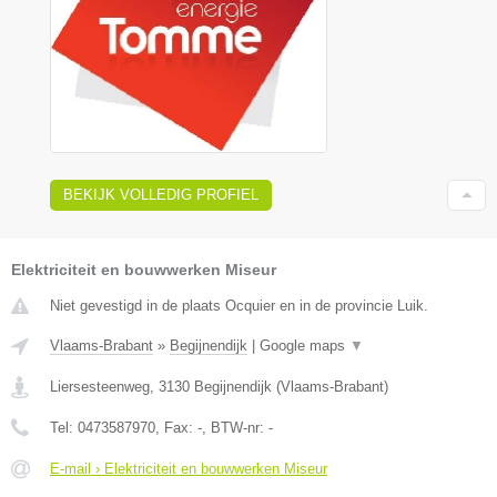
BEKIJK VOLLEDIG PROFIEL
Elektriciteit en bouwwerken Miseur
Niet gevestigd in de plaats Ocquier en in de provincie Luik.
Vlaams-Brabant
»
Begijnendijk
|
Google maps
▼
Liersesteenweg
,
3130
Begijnendijk
(
Vlaams-Brabant
)
Tel:
0473587970
, Fax:
-
, BTW-nr:
-
E-mail › Elektriciteit en bouwwerken Miseur