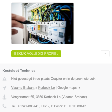
BEKIJK VOLLEDIG PROFIEL
Kesteloot Technics
Niet gevestigd in de plaats Ocquier en in de provincie Luik.
Vlaams-Brabant
»
Korbeek Lo
|
Google maps
▼
Vengerstraat 65
,
3360
Korbeek Lo
(
Vlaams-Brabant
)
Tel:
+32489886741
, Fax:
-
, BTW-nr:
BE1011589442