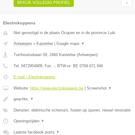
BEKIJK VOLLEDIG PROFIEL
Electrokoppens
Niet gevestigd in de plaats Ocquier en in de provincie Luik.
Antwerpen
»
Kasterlee
|
Google maps
▼
Turnhoutsebaan 59
,
2460
Kasterlee
(
Antwerpen
)
Tel:
0472954908
, Fax:
-
, BTW-nr:
BE 0768 671 946
E-mail › Electrokoppens
Website:
https://www.electrokoppens.be
|
Screenshot
▼
geachte,
▼
Diensten: elektrische schema's, fouten op sporen, nieuw/ renovatie
Openingstijden
▼
Laatste facebook posts
▼