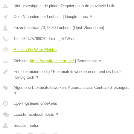
Niet gevestigd in de plaats Ocquier en in de provincie Luik.
Oost-Vlaanderen
»
Lochristi
|
Google maps
▼
Fazantenstraat 73
,
9080
Lochristi
(
Oost-Vlaanderen
)
Tel:
+32475768020
, Fax:
-
, BTW-nr:
-
E-mail › De Witte Elektro
Website:
https://dewitte-elektro.be/
|
Screenshot
▼
Een elektricien nodig? Elektriciteitswerken in en rond uw huis?
Handig toch
▼
Algemene Elektriciteitswerken, Automatisatie, Centrale Stofzuigers,
▼
Openingstijden onbekend
Laatste facebook posts
▼
Sociale media: