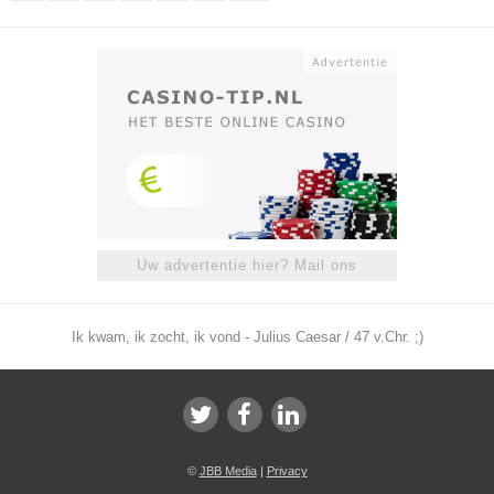
Uw advertentie hier? Mail ons
Ik kwam, ik zocht, ik vond - Julius Caesar / 47 v.Chr. ;)
©
JBB Media
|
Privacy