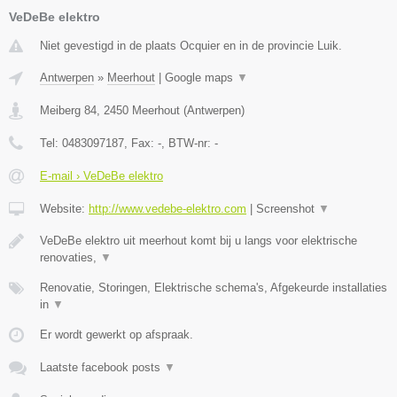
VeDeBe elektro
Niet gevestigd in de plaats Ocquier en in de provincie Luik.
Antwerpen
»
Meerhout
|
Google maps
▼
Meiberg 84
,
2450
Meerhout
(
Antwerpen
)
Tel:
0483097187
, Fax:
-
, BTW-nr:
-
E-mail › VeDeBe elektro
Website:
http://www.vedebe-elektro.com
|
Screenshot
▼
VeDeBe elektro uit meerhout komt bij u langs voor elektrische
renovaties,
▼
Renovatie, Storingen, Elektrische schema's, Afgekeurde installaties
in
▼
Er wordt gewerkt op afspraak.
Laatste facebook posts
▼