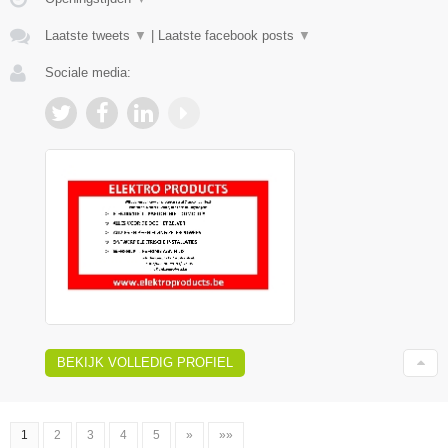
Laatste tweets
▼
|
Laatste facebook posts
▼
Sociale media:
BEKIJK VOLLEDIG PROFIEL
1
2
3
4
5
»
»»